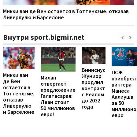
Микки ван де Вен остается в Тоттенхэме, отказав
Ливерпулю и Барселоне
Внутри sport.bigmir.net
Винисиус
ПСЖ
Микки ван
Жуниор
Милан
приобрел
де Вен
продлил
отвергает
вингера
остается в
контракт
предложение
Манеса
Тоттенхэме,
с Реалом
Галатасарая:
Аклиуша
отказав
до 2032
Леан стоит
за 50
Ливерпулю
года
50 миллионов
миллионо
и Барселоне
евро!
евро