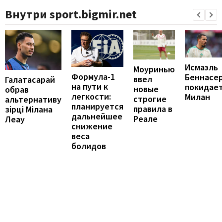
Внутри sport.bigmir.net
Исмаэль
Моуринью
Формула-1
Беннасе
ввел
Галатасарай
на пути к
покидае
новые
обрав
легкости:
Милан
строгие
альтернативу
планируется
правила в
зірці Мілана
дальнейшее
Реале
Леау
снижение
веса
болидов