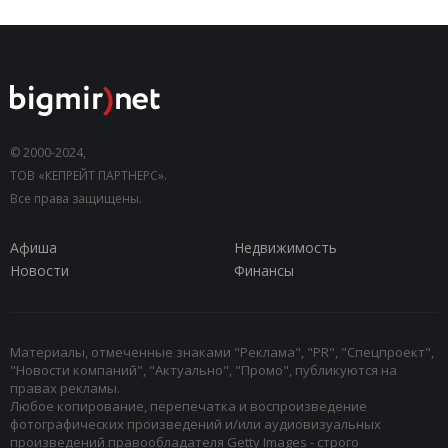
© 2000-2024,
ТОВ «КЕПРЕЙТ ПАРТНЕРС».
Все права защищены.
Афиша
Недвижимость
Новости
Финансы
Материалы, отмеченные знаками "Реклама", "PR", "Спецпроект",
"Новости компаний", "Актуально", "Промо", публикуются на
правах рекламы.
Любое копирование, перепечатка и воспроизведение
фотографических произведений и/или аудиовизуальных
произведений правообладателя Getty Images - строго