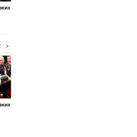
аких
Нойер: Бавария готова к
Алонсо готовится к
новому сезону после
массовому распрод
победы над Астон
игроков Челси в лет
Виллой
трансферное окно
аких
Нойер: Бавария готова к
Алонсо готовится к
новому сезону после
массовому распрод
победы над Астон
игроков Челси в лет
Виллой
трансферное окно