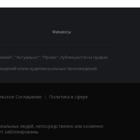
Финансы
аний", "Актуально", "Промо", публикуются на правах
ведений и/или аудиовизуальных произведений
льское Соглашение
|
Политика в сфере
реальных людей, непосредственно или косвенно
ут заблокированы.