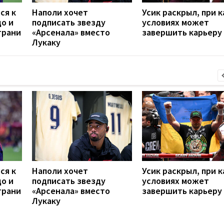
ся к
Наполи хочет
Усик раскрыл, при к
до и
подписать звезду
условиях может
грани
«Арсенала» вместо
завершить карьеру
Лукаку
ся к
Наполи хочет
Усик раскрыл, при к
до и
подписать звезду
условиях может
грани
«Арсенала» вместо
завершить карьеру
Лукаку