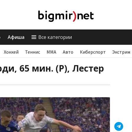
о
Афиша
Все категории
Хоккей
Теннис
ММА
Авто
Киберспорт
Экстрим
и, 65 мин. (P), Лестер