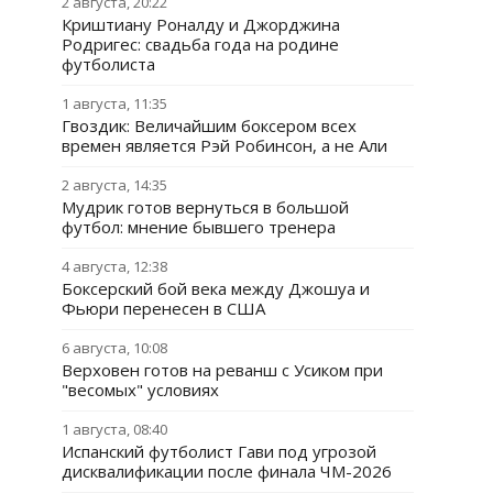
2 августа, 20:22
Криштиану Роналду и Джорджина
Родригес: свадьба года на родине
футболиста
1 августа, 11:35
Гвоздик: Величайшим боксером всех
времен является Рэй Робинсон, а не Али
2 августа, 14:35
Мудрик готов вернуться в большой
футбол: мнение бывшего тренера
4 августа, 12:38
Боксерский бой века между Джошуа и
Фьюри перенесен в США
6 августа, 10:08
Верховен готов на реванш с Усиком при
"весомых" условиях
1 августа, 08:40
Испанский футболист Гави под угрозой
дисквалификации после финала ЧМ-2026