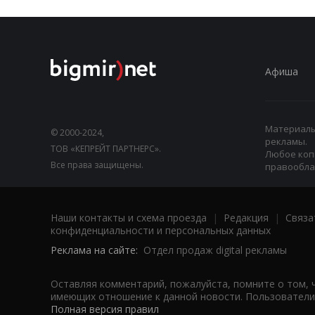
Афиша
Материалы,
© 2000-2024,
рекламы.
ТОВ «КЕПРЕЙТ ПАРТНЕРС».
Любое коп
Все права защищены.
правооблад
Наши контакты и схема проезда
|
Редакция
|
Связа
конфиденциальности и персональных данных
Реклама на сайте:
Отдел продаж digital рекламы
Оставляя комментарий, пожалуйста, помните о том, 
имеющих отношение к данной новости. Пользователи,
Полная версия правил