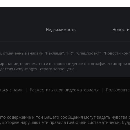
Недвижимость
Новости
 отмеченные знаками "Реклама", "PR", "Спецпроект", "Новости комп
ирование, перепечатка и воспроизведение фотографических произ
ателя Getty Images - строго запрещено.
ться с нами
|
Разместить свои видеоматериалы
|
Пользовате
что содержание и тон Вашего сообщения могут задеть чувства 
 которые нарушают эти правила грубо или систематически, буд