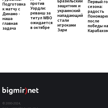
Бразильский
Первый го
против
Подготовка
защитник и
сезона:
Уордли:
к матчу с
украинский
радость
реванш за
Динамо -
нападающий
Пономаре
титул WBO
наша
стали
после
ожидается
главная
игроками
победы н
в октябре
задача
Зари
Карабахо
© 2000-2024,