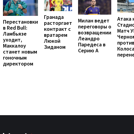
Гранада
Атака 
Милан ведет
Перестановки
расторгает
Стадио
переговоры о
в Red Bull:
контракт с
Матч 
возвращении
Ламбьязе
вратарем
Черно
Леандро
уходит,
Люкой
проти
Паредеса в
Маккалоу
Зиданом
Колос
Серию А
станет новым
перен
гоночным
директором