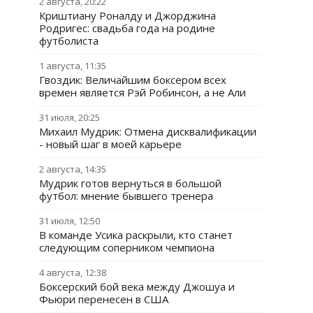
2 августа, 20:22
Криштиану Роналду и Джорджина
Родригес: свадьба года на родине
футболиста
1 августа, 11:35
Гвоздик: Величайшим боксером всех
времен является Рэй Робинсон, а не Али
31 июля, 20:25
Михаил Мудрик: Отмена дисквалификации
- новый шаг в моей карьере
2 августа, 14:35
Мудрик готов вернуться в большой
футбол: мнение бывшего тренера
31 июля, 12:50
В команде Усика раскрыли, кто станет
следующим соперником чемпиона
4 августа, 12:38
Боксерский бой века между Джошуа и
Фьюри перенесен в США