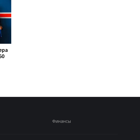
ера
FA отказывается
Реал Мадрид рискуе
50
поддерживать
потерять Родри:
президента ФИФА
Барселона вступает 
Инфантино: Утрата
игру
доверия
Финансы