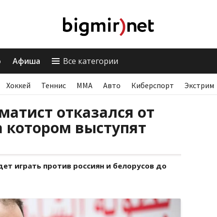
о
Афиша
Все категории
Хоккей
Теннис
ММА
Авто
Киберспорт
Экстрим
атист отказался от
на котором выступят
удет играть против россиян и белорусов до