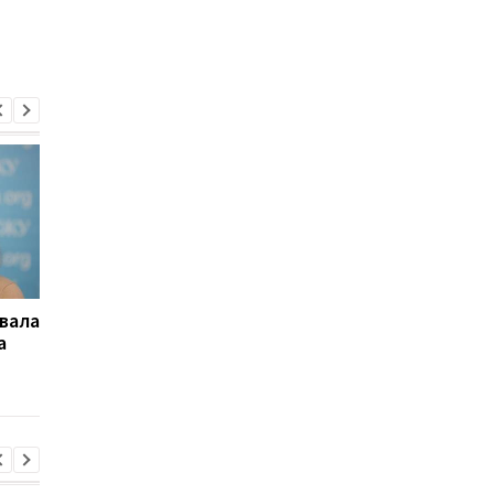
вала
Известный шахматист
Сборная Украины
а
отказался выступать за
сыграла вничью с С
Украину
на чемпионате мира 
шахматам