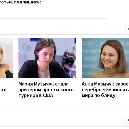
татьи, подпишись:
Мария Музычук стала
Анна Музычук завое
ого
призером престижного
серебро чемпионат
турнира в США
мира по блицу