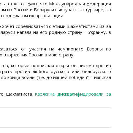
та стал тот факт, что Международная федерация
ам из России и Беларуси выступать на турнире, но
 а под флагом их организации.
е хочет соревноваться с этими шахматистами из-за
ларуси напала на его родную страну – Украину, в
казаться от участия на чемпионате Европы по
о вторжения России в мою страну.
тов, которые подписали открытое письмо против
рать против любого русского или белорусского
 до конца войны (т.е. до нашей победы)“, - написал
ого шахматиста
Карякина дисквалифицировали за