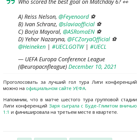
Who scored the best goal on Matchday 6? 👀
A) Reiss Nelson,
@Feyenoord
⚽️
B) Ivan Schranz,
@slaviaofficial
⚽️
C) Borja Mayoral,
@ASRomaEN
⚽️
D) Yehor Nazaryna,
@FCZoryaOfficial
⚽️
@Heineken
|
#UECLGOTW
|
#UECL
— UEFA Europa Conference League
(@europacnfleague)
December 10, 2021
Проголосовать за лучший гол тура Лиги конференций
можно на
официальном сайте УЕФА
.
Напомним, что в матче шестого тура групповой стадии
Лиги конференций
Заря сыграла с Буде-Глимтом вничью
1:1
и финишировала на третьем месте в квартете.