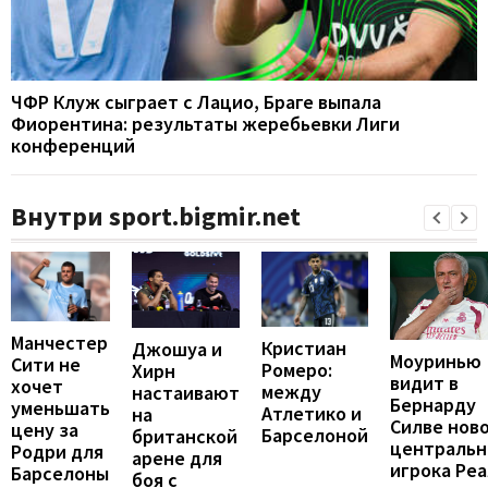
ЧФР Клуж сыграет с Лацио, Браге выпала
Фиорентина: результаты жеребьевки Лиги
конференций
Внутри sport.bigmir.net
Манчестер
Кристиан
Джошуа и
Моуринью
Сити не
Ромеро:
Хирн
видит в
хочет
между
настаивают
Бернарду
уменьшать
Атлетико и
на
Силве нов
цену за
Барселоной
британской
центральн
Родри для
арене для
игрока Реа
Барселоны
боя с