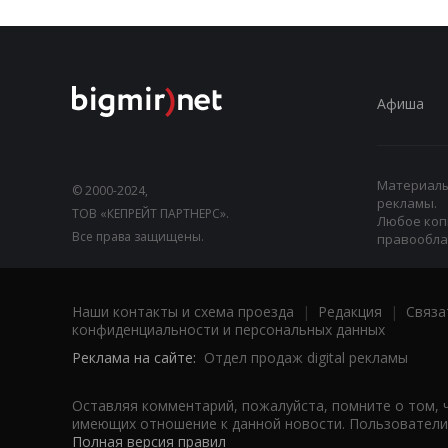
Афиша
Материалы,
© 2000-2024,
рекламы.
ТОВ «КЕПРЕЙТ ПАРТНЕРС».
Любое коп
Все права защищены.
правооблад
Наши контакты и схема проезда
|
Редакция
|
Связа
конфиденциальности и персональных данных
Реклама на сайте:
Отдел продаж digital рекламы
Оставляя комментарий, пожалуйста, помните о том, 
имеющих отношение к данной новости. Пользователи,
Полная версия правил