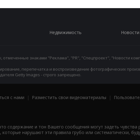
Недвижимость
Новости
 отмеченные знаками "Реклама", "PR", "Спецпроект", "Новости комп
ирование, перепечатка и воспроизведение фотографических произ
ателя Getty Images - строго запрещено.
ться с нами
|
Разместить свои видеоматериалы
|
Пользовате
что содержание и тон Вашего сообщения могут задеть чувства 
 которые нарушают эти правила грубо или систематически, буд