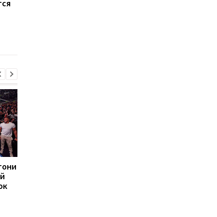
тся
Малиновский попал в
Милан предложил
сферу интересов
своему ключевому
Милана
форварду новый
контракт
тони
Родри из Манчестер
Новый антирекорд A
ий
Сити может перейти в
Masters 1000: топ-6
ок
Барселону: переговоры
игроки не дошли до
ведутся
1/16 финала