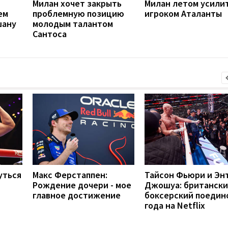
Милан хочет закрыть
Милан летом усили
ем
проблемную позицию
игроком Аталанты
шану
молодым талантом
Сантоса
уться
Макс Ферстаппен:
Тайсон Фьюри и Эн
Рождение дочери - мое
Джошуа: британск
главное достижение
боксерский поедин
года на Netflix