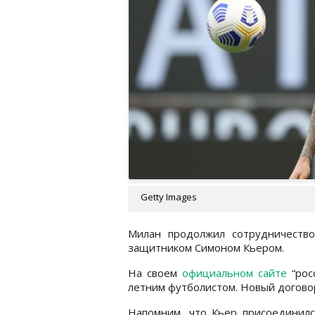
Getty Images
Милан продолжил сотрудничеств
защитником Симоном Кьером.
На своем
официальном сайте
“рос
летним футболистом. Новый договор
Напомним, что Кьер присоединился