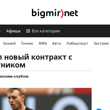
о
Афиша
Все категории
Хоккей
Теннис
ММА
Авто
Киберспорт
Экстрим
 новый контракт с
тником
анским клубом.