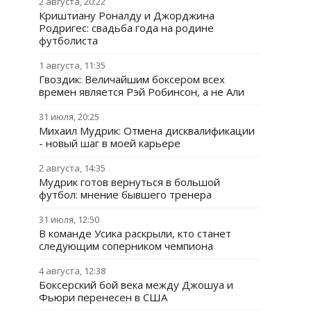
2 августа, 20:22
Криштиану Роналду и Джорджина
Родригес: свадьба года на родине
футболиста
1 августа, 11:35
Гвоздик: Величайшим боксером всех
времен является Рэй Робинсон, а не Али
31 июля, 20:25
Михаил Мудрик: Отмена дисквалификации
- новый шаг в моей карьере
2 августа, 14:35
Мудрик готов вернуться в большой
футбол: мнение бывшего тренера
31 июля, 12:50
В команде Усика раскрыли, кто станет
следующим соперником чемпиона
4 августа, 12:38
Боксерский бой века между Джошуа и
Фьюри перенесен в США