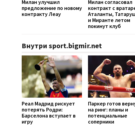
Милан улучшил
Милан согласовал
предложение по новому
контракт с вратар
контракту Леау
Аталанты, Татару
и Миранте летом
покинут клуб
Внутри sport.bigmir.net
Реал Мадрид рискует
Паркер готов верн
потерять Родри:
на ринг: планы и
Барселона вступает в
потенциальные
игру
соперники