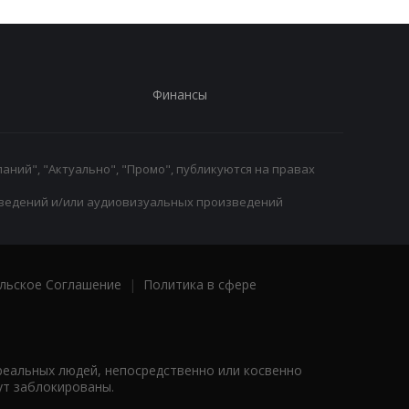
Финансы
аний", "Актуально", "Промо", публикуются на правах
ведений и/или аудиовизуальных произведений
льское Соглашение
|
Политика в сфере
реальных людей, непосредственно или косвенно
ут заблокированы.