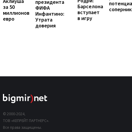
Родри:
Аклиуша
президента
потенци
Барселона
за 50
ФИФА
соперник
вступает
миллионов
Инфантино:
в игру
евро
Утрата
доверия
© 2000-2024,
ТОВ «КЕПРЕЙТ ПАРТНЕРС».
Все права защищены.