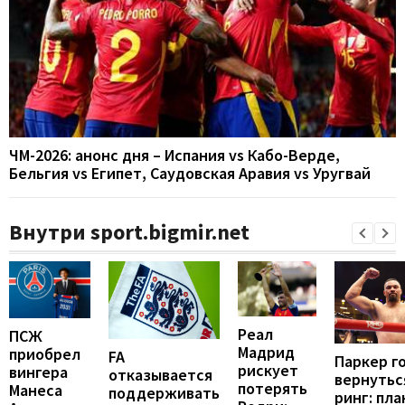
ЧМ-2026: анонс дня – Испания vs Кабо-Верде,
Бельгия vs Египет, Саудовская Аравия vs Уругвай
Внутри sport.bigmir.net
Реал
ПСЖ
Мадрид
приобрел
FA
Паркер г
рискует
вингера
отказывается
вернутьс
потерять
Манеса
поддерживать
ринг: пла