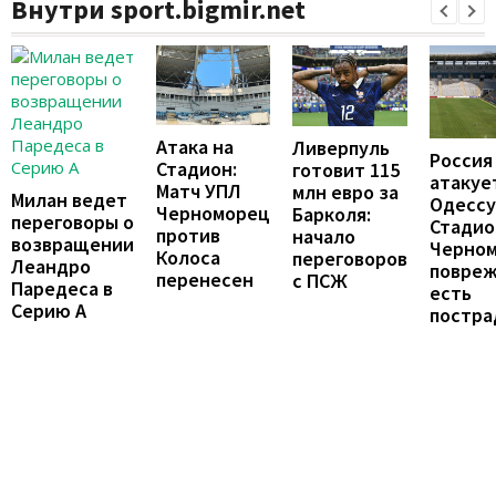
Внутри sport.bigmir.net
Атака на
Ливерпуль
Россия
Стадион:
готовит 115
атакуе
Матч УПЛ
млн евро за
Милан ведет
Одессу
Черноморец
Барколя:
переговоры о
Стадио
против
начало
возвращении
Черно
Колоса
переговоров
Леандро
повреж
перенесен
с ПСЖ
Паредеса в
есть
Серию А
постра