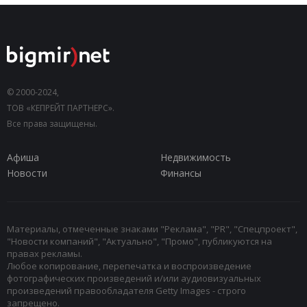
© 2000-2024,
ТОВ «КЕПРЕЙТ ПАРТНЕРС».
Все права защищены.
Афиша
Недвижимость
Новости
Финансы
Материалы, отмеченные знаками "Реклама", "PR", "Спецпроект",
"Новости компаний", "Актуально", "Промо", публикуются на
правах рекламы.
Любое копирование, перепечатка и воспроизведение
фотографических произведений и/или аудиовизуальных
произведений правообладателя Getty Images - строго
запрещено.