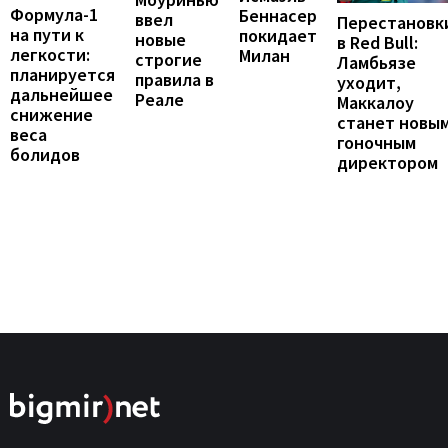
Формула-1
Беннасер
ввел
Перестановк
на пути к
покидает
новые
в Red Bull:
легкости:
Милан
строгие
Ламбьязе
планируется
правила в
уходит,
дальнейшее
Реале
Маккалоу
снижение
станет новы
веса
гоночным
болидов
директором