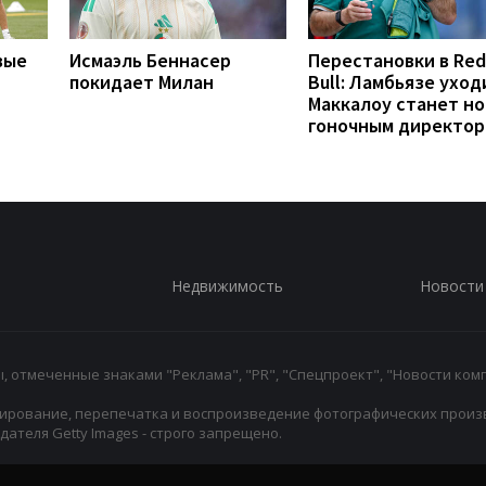
вые
Исмаэль Беннасер
Перестановки в Red
покидает Милан
Bull: Ламбьязе уход
Маккалоу станет н
гоночным директо
Недвижимость
Новости
 отмеченные знаками "Реклама", "PR", "Спецпроект", "Новости комп
ирование, перепечатка и воспроизведение фотографических произ
ателя Getty Images - строго запрещено.