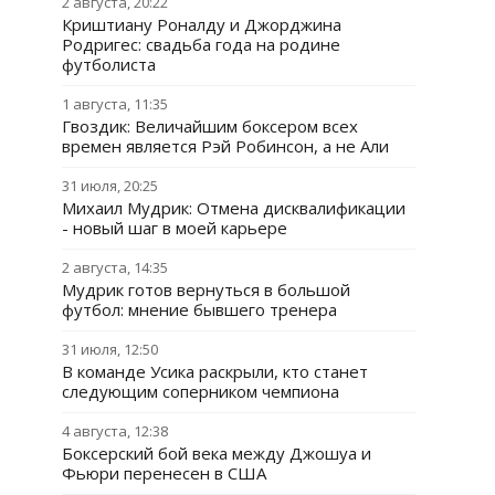
2 августа, 20:22
Криштиану Роналду и Джорджина
Родригес: свадьба года на родине
футболиста
1 августа, 11:35
Гвоздик: Величайшим боксером всех
времен является Рэй Робинсон, а не Али
31 июля, 20:25
Михаил Мудрик: Отмена дисквалификации
- новый шаг в моей карьере
2 августа, 14:35
Мудрик готов вернуться в большой
футбол: мнение бывшего тренера
31 июля, 12:50
В команде Усика раскрыли, кто станет
следующим соперником чемпиона
4 августа, 12:38
Боксерский бой века между Джошуа и
Фьюри перенесен в США