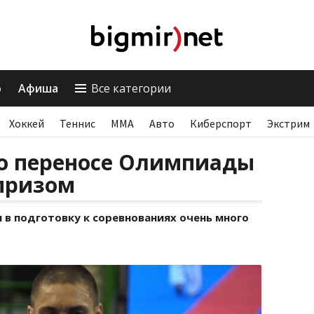
о
Афиша
Все категории
Хоккей
Теннис
ММА
Авто
Киберспорт
Экстрим
 о переносе Олимпиады
рпризом
 в подготовку к соревнованиях очень много