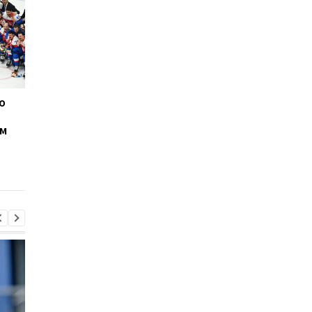
о
Немецкие бобслеисты
Фигурное катание:
взяли все медали в
Шаботова не
ом
соревнованиях двоек на
квалифицировалась 
Олимпиаде-2022
произвольную
программу
Олимпиады-2022