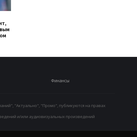
Гранада расторгает
Милан ведет
ит,
контракт с вратарем
переговоры о
овым
Люкой Зиданом
возвращении Леанд
ром
Паредеса в Серию А
Финансы
аний", "Актуально", "Промо", публикуются на правах
ведений и/или аудиовизуальных произведений