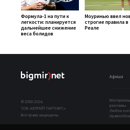
Формула-1 на пути к
Моуринью ввел но
легкости: планируется
строгие правила в
дальнейшее снижение
Реале
веса болидов
Афиша
Материалы,
© 2000-2024,
рекламы.
ТОВ «КЕПРЕЙТ ПАРТНЕРС».
Любое коп
Все права защищены.
правооблад