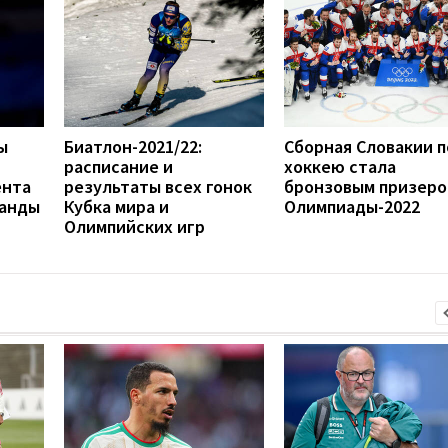
ы
Биатлон-2021/22:
Сборная Словакии п
расписание и
хоккею стала
ента
результаты всех гонок
бронзовым призер
ганды
Кубка мира и
Олимпиады-2022
Олимпийских игр