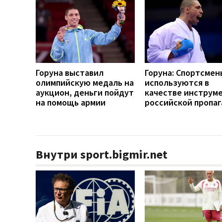
Горуна выставил
Горуна: Спортсмен
олимпийскую медаль на
используются в
аукцион, деньги пойдут
качестве инструм
на помощь армии
российской пропа
Внутри sport.bigmir.net