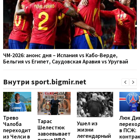
ЧМ-2026: анонс дня – Испания vs Кабо-Верде,
Бельгия vs Египет, Саудовская Аравия vs Уругвай
Внутри sport.bigmir.net
Люк Ди
Трево
Тарас
Ушел из
перехо
Чалоба
Шелестюк
жизни
в ПСЖ:
переходит
завоевывает
легендарный
контра
из Челси в
титул WBO