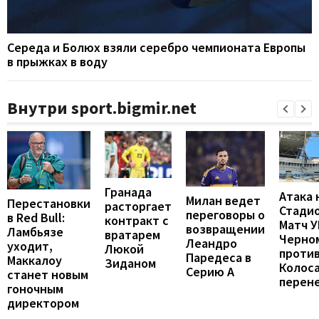
Середа и Болюх взяли серебро чемпионата Европы
в прыжках в воду
Внутри sport.bigmir.net
Гранада
Атака 
Милан ведет
Перестановки
расторгает
Стадио
переговоры о
в Red Bull:
контракт с
Матч 
возвращении
Ламбьязе
вратарем
Черно
Леандро
уходит,
Люкой
проти
Паредеса в
Маккалоу
Зиданом
Колос
Серию А
станет новым
перен
гоночным
директором