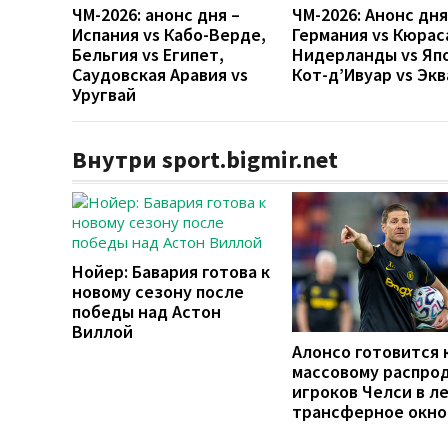
ЧМ-2026: анонс дня –
ЧМ-2026: Анонс дн
Испания vs Кабо-Верде,
Германия vs Кюрас
Бельгия vs Египет,
Нидерланды vs Яп
Саудовская Аравия vs
Кот-д’Ивуар vs Эк
Уругвай
Внутри sport.bigmir.net
Нойер: Бавария готова к
новому сезону после
победы над Астон
Виллой
Алонсо готовится 
массовому распро
игроков Челси в л
трансферное окно