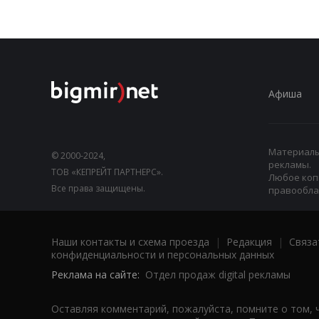
Афиша
Материалы,
© 2000-2024,
рекламы.
ТОВ «КЕПРЕЙТ ПАРТНЕРС».
Любое коп
Все права защищены.
правооблад
Наши контакты и схема проезда
|
Редакция
|
Связа
конфиденциальности и персональных данных
Реклама на сайте:
Отдел продаж digital рекламы
Оставляя комментарий, пожалуйста, помните о том, 