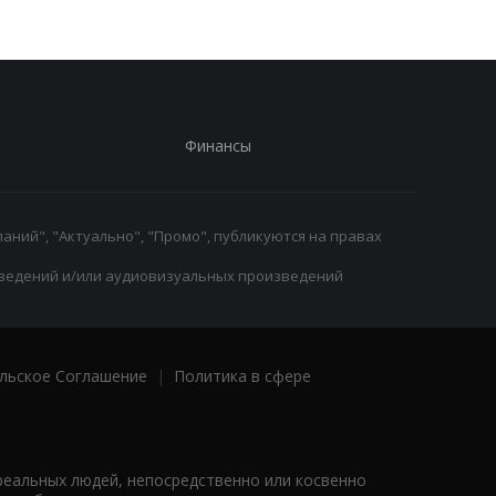
Финансы
аний", "Актуально", "Промо", публикуются на правах
ведений и/или аудиовизуальных произведений
льское Соглашение
|
Политика в сфере
реальных людей, непосредственно или косвенно