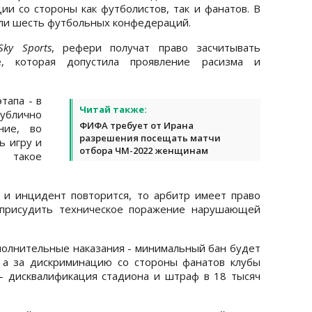
ии со стороны как футболистов, так и фанатов. В
али шесть футбольных конфедераций.
Sky Sports
, рефери получат право засчитывать
е, которая допустила проявление расизма и
тапа - в
Читай также:
ублично
ФИФА требует от Ирана
ние, во
разрешения посещать матчи
ь игру и
отбора ЧМ-2022 женщинам
а такое
 и инцидент повторится, то арбитр имеет право
 присудить техническое поражение нарушающей
полнительные наказания - минимальный бан будет
, а за дискриминацию со стороны фанатов клубы
- дисквалификация стадиона и штраф в 18 тысяч