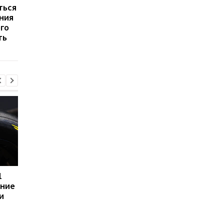
ться
ФИФА отклонила
ФИФА отклонила
ния
протест Франции по
протест Франции по
го
отмененному голу
отмененному голу
ть
Гризманна
Гризманна
1
Бразильский
Шак рассказал правд
ение
футболист Эндрик
возможном переход
и
может перейти в
Леброна в Сиксерс
английскую Премьер-
лигу