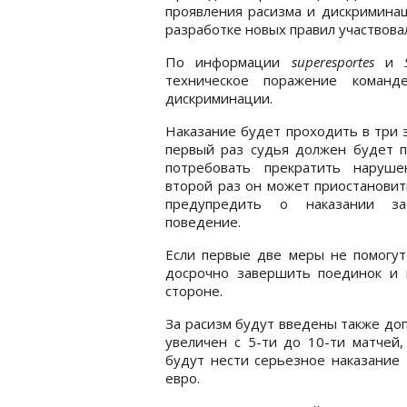
проявления расизма и дискриминац
разработке новых правил участвов
По информации
superesportes
и
техническое поражение команд
дискриминации.
Наказание будет проходить в три э
первый раз судья должен будет п
потребовать прекратить наруше
второй раз он может приостановит
предупредить о наказании з
поведение.
Если первые две меры не помогут
досрочно завершить поединок и
стороне.
За расизм будут введены также до
увеличен с 5-ти до 10-ти матчей
будут нести серьезное наказание 
евро.