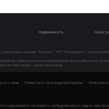
Недвижимость
Новости
 отмеченные знаками "Реклама", "PR", "Спецпроект", "Новости комп
ирование, перепечатка и воспроизведение фотографических произ
ателя Getty Images - строго запрещено.
ться с нами
|
Разместить свои видеоматериалы
|
Пользовате
что содержание и тон Вашего сообщения могут задеть чувства 