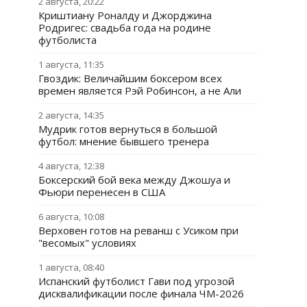
2 августа, 20:22
Криштиану Роналду и Джорджина
Родригес: свадьба года на родине
футболиста
1 августа, 11:35
Гвоздик: Величайшим боксером всех
времен является Рэй Робинсон, а не Али
2 августа, 14:35
Мудрик готов вернуться в большой
футбол: мнение бывшего тренера
4 августа, 12:38
Боксерский бой века между Джошуа и
Фьюри перенесен в США
6 августа, 10:08
Верховен готов на реванш с Усиком при
"весомых" условиях
1 августа, 08:40
Испанский футболист Гави под угрозой
дисквалификации после финала ЧМ-2026