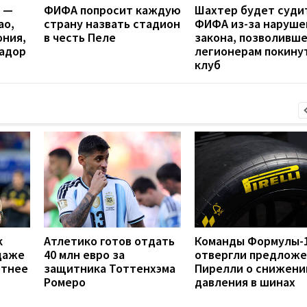
я —
ФИФА попросит каждую
Шахтер будет суди
ао,
страну назвать стадион
ФИФА из-за наруше
ония,
в честь Пеле
закона, позволивше
вадор
легионерам покину
клуб
к
Атлетико готов отдать
Команды Формулы-
даже
40 млн евро за
отвергли предлож
етнее
защитника Тоттенхэма
Пирелли о снижени
Ромеро
давления в шинах