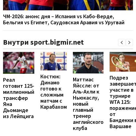
ЧМ-2026: анонс дня – Испания vs Кабо-Верде,
Бельгия vs Египет, Саудовская Аравия vs Уругвай
Внутри sport.bigmir.net
Костюк:
Подрез
Маттиас
Реал
Динамо
завершае
Яйссле: от
готовит 125-
готово к
участие в
Аль-Ахли к
миллионный
сложным
турнире
Ньюкаслу,
трансфер
матчам с
WTA 125:
новый
Яна
Карабахом
поражени
главный
Дьоманде
от
тренер
из Лейпцига
Бандекки 
английского
Варшаве
клуба