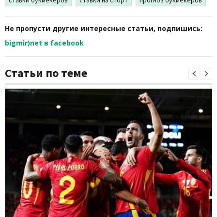
Не пропусти другие интересные статьи, подпишись:
bigmir)net в facebook
Статьи по теме