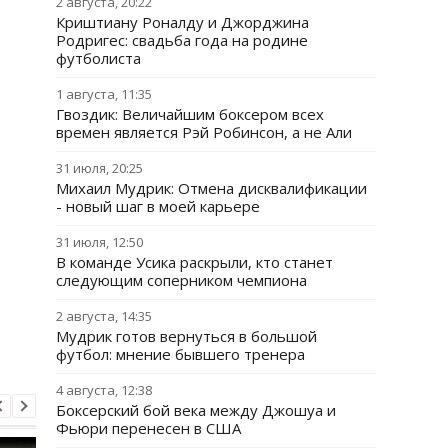
2 августа, 20:22
Криштиану Роналду и Джорджина
Родригес: свадьба года на родине
футболиста
1 августа, 11:35
Гвоздик: Величайшим боксером всех
времен является Рэй Робинсон, а не Али
31 июля, 20:25
Михаил Мудрик: Отмена дисквалификации
- новый шаг в моей карьере
31 июля, 12:50
В команде Усика раскрыли, кто станет
следующим соперником чемпиона
2 августа, 14:35
Мудрик готов вернуться в большой
футбол: мнение бывшего тренера
4 августа, 12:38
Боксерский бой века между Джошуа и
Фьюри перенесен в США