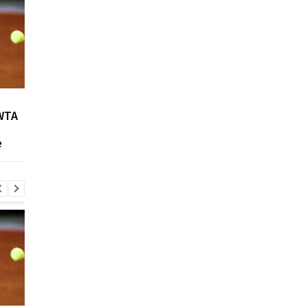
Возвращение Мудрика в
Джозеф Паркер:
WTA
Челси: Алонсо радует
отмена
восторг и поддержка
дисквалификации и
е
возвращение на рин