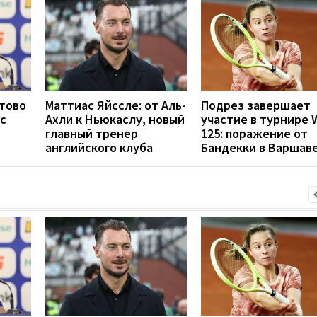
отово
Маттиас Яйссле: от Аль-
Подрез завершает
с
Ахли к Ньюкаслу, новый
участие в турнире 
главный тренер
125: поражение от
английского клуба
Бандекки в Варшав