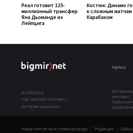
Реал готовит 125-
Костюк: Динамо г
миллионный трансфер
к сложным матчам 
Яна Дьоманде из
Карабахом
Лейпцига
Афиша
Материалы,
© 2000-2024,
рекламы.
ТОВ «КЕПРЕЙТ ПАРТНЕРС».
Любое коп
Все права защищены.
правооблад
Наши контакты и схема проезда
|
Редакция
|
Связа