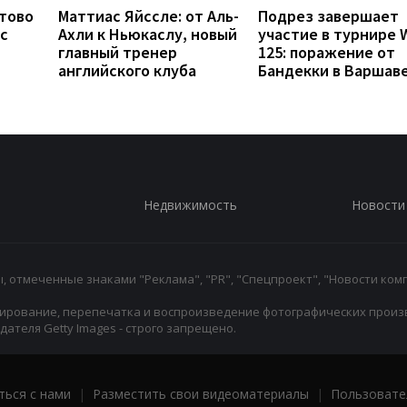
отово
Маттиас Яйссле: от Аль-
Подрез завершает
с
Ахли к Ньюкаслу, новый
участие в турнире 
главный тренер
125: поражение от
английского клуба
Бандекки в Варшав
Недвижимость
Новости
 отмеченные знаками "Реклама", "PR", "Спецпроект", "Новости комп
ирование, перепечатка и воспроизведение фотографических произ
ателя Getty Images - строго запрещено.
ться с нами
|
Разместить свои видеоматериалы
|
Пользовате