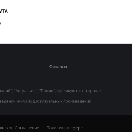
Возвращение Мудрика в
Джозеф Паркер:
WTA
Челси: Алонсо радует
отмена
восторг и поддержка
дисквалификации и
е
возвращение на рин
Финансы
аний", "Актуально", "Промо", публикуются на правах
ведений и/или аудиовизуальных произведений
льское Соглашение
|
Политика в сфере