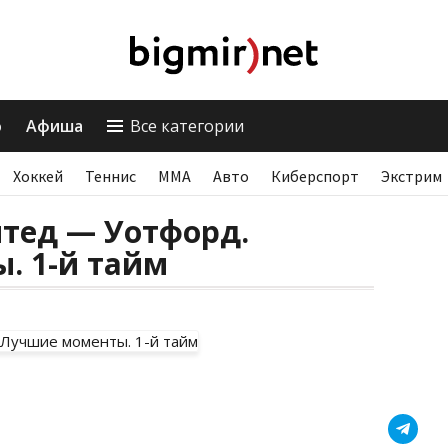
о
Афиша
Все категории
Хоккей
Теннис
ММА
Авто
Киберспорт
Экстрим
тед — Уотфорд.
. 1-й тайм