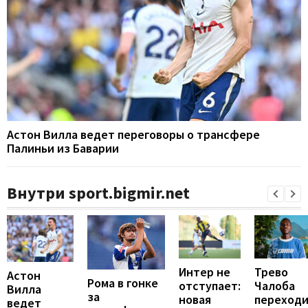
Астон Вилла ведет переговоры о трансфере
Палиньи из Баварии
Внутри sport.bigmir.net
Интер не
Трево
Астон
Рома в гонке
отступает:
Чалоба
Вилла
за
новая
переход
ведет