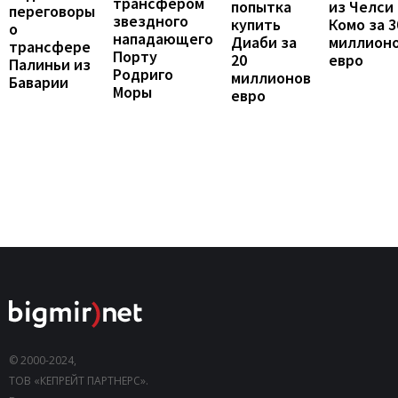
трансфером
попытка
из Челси 
переговоры
звездного
купить
Комо за 3
о
нападающего
Диаби за
миллион
трансфере
Порту
20
евро
Палиньи из
Родриго
миллионов
Баварии
Моры
евро
© 2000-2024,
ТОВ «КЕПРЕЙТ ПАРТНЕРС».