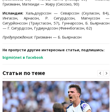
Гризманн, Матюиди — Жиру (Сиссоко, 90)
Исландия:
Хальдоурссон — Севарссон (Скуласон, 84),
Ингасон, Арнасон, Р. Сигурдссон, Магнуссон —
Сигурйонссон (Траустасон, 57), Гуннарссон, Б. Бьярнасон
— Г. Сигурдссон, Гудмундссон (Финнбогасон, 62)
Предупреждения:
Гризманн — Б. Бьярнасон
Не пропусти другие интересные статьи, подпишись:
bigmir)net в facebook
Статьи по теме