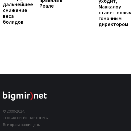
уходит,
дальнейшее
Реале
Маккалоу
снижение
станет новы
веса
гоночным
болидов
директором
© 2000-2024,
ТОВ «КЕПРЕЙТ ПАРТНЕРС».
Все права защищены.