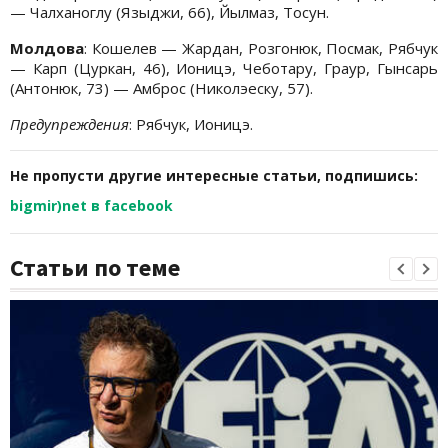
— Чалханоглу (Языджи, 66), Йылмаз, Тосун.
Молдова
: Кошелев — Жардан, Розгонюк, Посмак, Рябчук
— Карп (Цуркан, 46), Ионицэ, Чеботару, Граур, Гынсарь
(Антонюк, 73) — Амброс (Николэеску, 57).
Предупреждения
: Рябчук, Ионицэ.
Не пропусти другие интересные статьи, подпишись:
bigmir)net в facebook
Статьи по теме