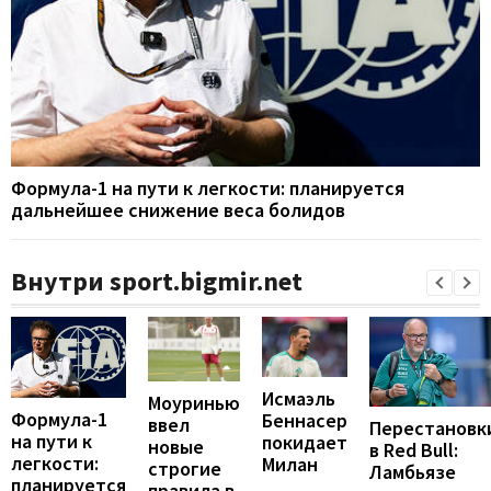
Формула-1 на пути к легкости: планируется
дальнейшее снижение веса болидов
Внутри sport.bigmir.net
Исмаэль
Моуринью
Формула-1
Беннасер
ввел
Перестановк
на пути к
покидает
новые
в Red Bull:
легкости:
Милан
строгие
Ламбьязе
планируется
правила в