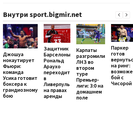
Внутри sport.bigmir.net
Паркер
Защитник
Карпаты
готов
Джошуа
Барселоны
разгромили
вернуть
нокаутирует
Рональд
ЛНЗ во
на ринг:
Фьюри:
Араухо
втором
возможе
команда
переходит
туре
бой с
Усика готовит
в
Премьер-
Чисорой
боксера к
Ливерпуль
лиги: 3:0 на
грандиозному
на правах
домашнем
бою
аренды
поле