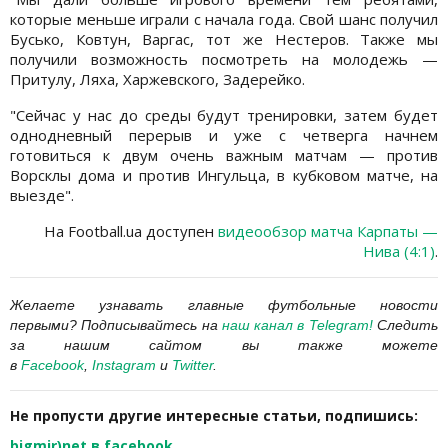
которые меньше играли с начала года. Свой шанс получил
Бусько, Ковтун, Варгас, тот же Нестеров. Также мы
получили возможность посмотреть на молодежь —
Притулу, Ляха, Харжевского, Задерейко.
"Сейчас у нас до среды будут тренировки, затем будет
однодневный перерыв и уже с четверга начнем
готовиться к двум очень важным матчам — против
Ворсклы дома и против Ингульца, в кубковом матче, на
выезде".
На Football.ua доступен
видеообзор матча Карпаты —
Нива (4:1)
.
Желаете узнавать главные футбольные новости
первыми?
Подписывайтесь на
наш канал в
Telegram
!
Следить
за нашим сайтом вы также можете
в
Facebook
,
Instagram
и
Twitter
.
Не пропусти другие интересные статьи, подпишись:
bigmir)net в facebook