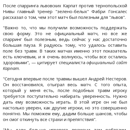
После спарринга львовских Карпат против тернопольской
Нивы главный тренер "зелено-белых" Фабри Гонсалес
рассказал о том, чем этот матч был полезным для "львов".
"Важно то, что мы получили возможность поддержать
свою форму. Это не официальный матч, но все же
спарринг был полезным, ведь сейчас у нас достаточно
большая пауза. Я радуюсь тому, что удалось оставить
поле без травм. В таких матчах именно этот показатель
есть ключевым, и я очень волнуюсь, чтобы все остались
здоровыми", — цитирует специалиста
официальный сайт
Карпат
.
"Сегодня впервые после травмы вышел Андрей Нестеров.
Он восстановился, отыграл весь матч. С того опыта,
который у меня есть, после подобных травм игроку
требуется поступательно набирать уверенность. Нужно
дать ему возможность играть. В этой игре он не был
настолько уверен, как другие игроки, но это совершенно
понятно. Мы поможем ему, дадим больше шансов, чтобы
он смог откинуть все страхи и препятствия".
"Мы дали больше игрового времени тем ребятами,