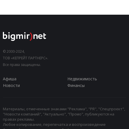
© 2000-2024,
ТОВ «КЕПРЕЙТ ПАРТНЕРС».
Все права защищены.
Афиша
Недвижимость
Новости
Финансы
Материалы, отмеченные знаками "Реклама", "PR", "Спецпроект",
"Новости компаний", "Актуально", "Промо", публикуются на
правах рекламы.
Любое копирование, перепечатка и воспроизведение