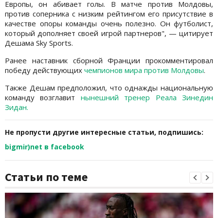
Европы, он абивает голы. В матче против Молдовы,
против соперника с низким рейтингом его присутствие в
качестве опоры команды очень полезно. Он футболист,
который дополняет своей игрой партнеров", — цитирует
Дешама Sky Sports.
Ранее наставник сборной Франции прокомментировал
победу действующих
чемпионов мира против Молдовы
.
Также Дешам предположил, что однажды национальную
команду возглавит
нынешний тренер Реала Зинедин
Зидан.
Не пропусти другие интересные статьи, подпишись:
bigmir)net в facebook
Статьи по теме