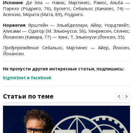
Испания
: Де Хеа — Навас, Мартинес, Рамос, Альба —
Парехо (Родриго, 76), Бускетс, Себальос (Каналес, 74) —
Асенсио, Мората (Мата, 89), Родриго.
Норвегия
: Ярштейн — Эльабделлауи, Айер, Нордтвейт,
Алисами — Одегор (М. Эльюнусси, 56), Хенриксен, Селнес,
Йохансен (Камара, 77) — Кинг, Т. Эльюнуси (Йонсен, 55).
Предупреждения
: Себальос, Мартинес — Айер, Йонсен,
Йохансен.
Не пропусти другие интересные статьи, подпишись:
bigmir)net в facebook
Статьи по теме