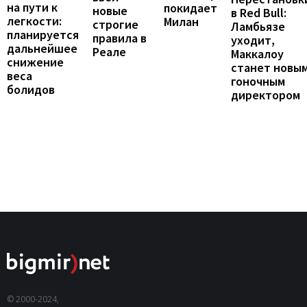
на пути к
покидает
новые
в Red Bull:
легкости:
Милан
строгие
Ламбьязе
планируется
правила в
уходит,
дальнейшее
Реале
Маккалоу
снижение
станет новы
веса
гоночным
болидов
директором
© 2000-2024,