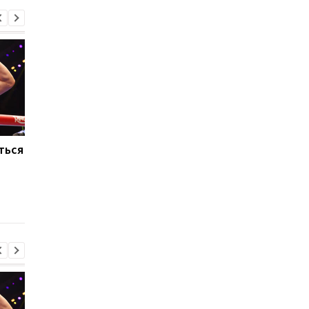
ться
Макс Ферстаппен:
Тайсон Фьюри и Энт
Рождение дочери - мое
Джошуа: британски
главное достижение
боксерский поедино
года на Netflix