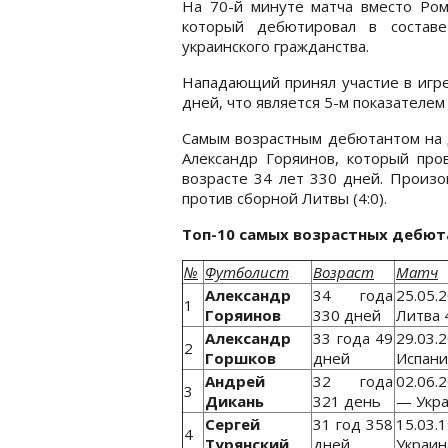
На 70-й минуте матча вместо Ром
который дебютировал в составе
украинского гражданства.
Нападающий принял участие в игре
дней, что является 5-м показателем
Самым возрастным дебютантом на д
Александр Горяинов, который пров
возрасте 34 лет 330 дней. Произо
против сборной Литвы (4:0).
Топ-10 самых возрастных дебют
№
Футболист
Возраст
Матч
Александр
34 года
25.05.
1
Горяинов
330 дней
Литва 
Александр
33 года 49
29.03.
2
Горшков
дней
Испани
Андрей
32 года
02.06.
3
Дикань
321 день
— Укра
Сергей
31 год 358
15.03.
4
Турянский
дней
Украин