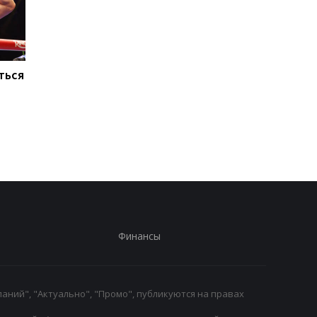
ться
Макс Ферстаппен:
Тайсон Фьюри и Энт
Рождение дочери - мое
Джошуа: британски
главное достижение
боксерский поедино
года на Netflix
Финансы
аний", "Актуально", "Промо", публикуются на правах