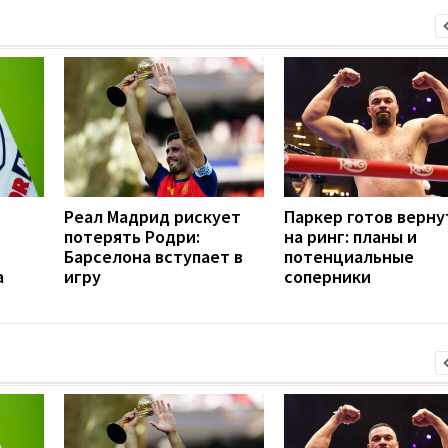
Реал Мадрид рискует
Паркер готов верну
потерять Родри:
на ринг: планы и
Барселона вступает в
потенциальные
а
игру
соперники