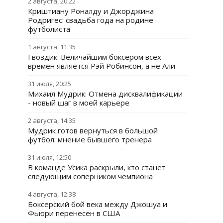
2 августа, 20:22
Криштиану Роналду и Джорджина
Родригес: свадьба года на родине
футболиста
1 августа, 11:35
Гвоздик: Величайшим боксером всех
времен является Рэй Робинсон, а не Али
31 июля, 20:25
Михаил Мудрик: Отмена дисквалификации
- новый шаг в моей карьере
2 августа, 14:35
Мудрик готов вернуться в большой
футбол: мнение бывшего тренера
31 июля, 12:50
В команде Усика раскрыли, кто станет
следующим соперником чемпиона
4 августа, 12:38
Боксерский бой века между Джошуа и
Фьюри перенесен в США