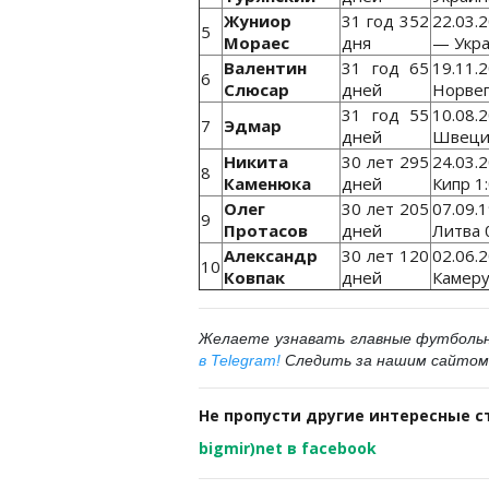
Жуниор
31 год 352
22.03.
5
Мораес
дня
— Укра
Валентин
31 год 65
19.11.
6
Слюсар
дней
Норвег
31 год 55
10.08.
7
Эдмар
дней
Швеция
Никита
30 лет 295
24.03.
8
Каменюка
дней
Кипр 1
Олег
30 лет 205
07.09.
9
Протасов
дней
Литва 
Александр
30 лет 120
02.06.
10
Ковпак
дней
Камеру
Желаете узнавать главные футболь
в Telegram
!
Следить за нашим сайтом
Не пропусти другие интересные с
bigmir)net в facebook