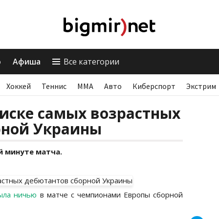
о
Афиша
Все категории
Хоккей
Теннис
ММА
Авто
Киберспорт
Экстрим
списке самых возрастных
рной Украины
й минуте матча.
ыла ничью
в матче с чемпионами Европы сборной