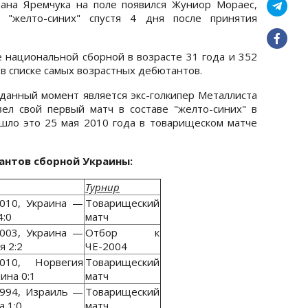
ана Яремчука на поле появился Жуниор Мораес,
 "желто-синих" спустя 4 дня после принятия
 национальной сборной в возрасте 31 года и 352
 в списке самых возрастных дебютантов.
анный момент является экс-голкипер Металлиста
ел свой первый матч в составе "желто-синих" в
шло это 25 мая 2010 года в товарищеском матче
антов сборной Украины:
Турнир
2010, Украина —
Товарищеский
4:0
матч
2003, Украина —
Отбор к
я 2:2
ЧЕ-2004
2010, Норвегия
Товарищеский
ина 0:1
матч
1994, Израиль —
Товарищеский
а 1:0
матч