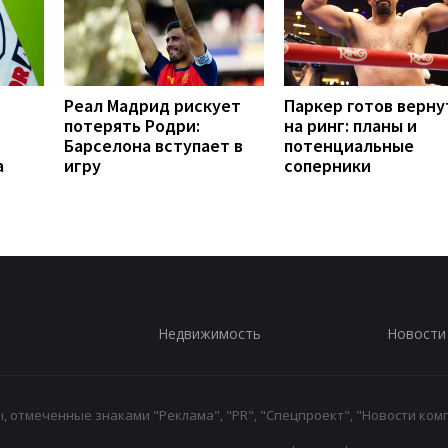
Реал Мадрид рискует
Паркер готов верну
потерять Родри:
на ринг: планы и
Барселона вступает в
потенциальные
а
игру
соперники
Недвижимость
Новости
 отмеченные знаками "Реклама", "PR", "Спецпроект", "Новости комп