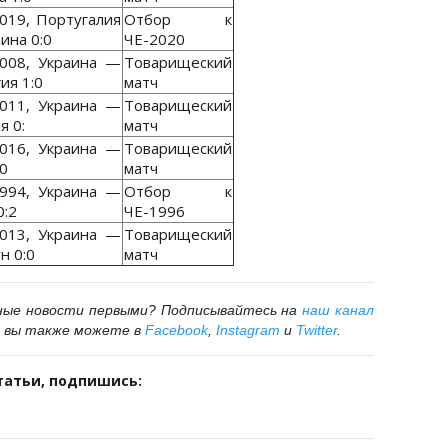
2019, Португалия
Отбор к
ина 0:0
ЧЕ-2020
2008, Украина —
Товарищеский
ия 1:0
матч
2011, Украина —
Товарищеский
 0:
матч
2016, Украина —
Товарищеский
:0
матч
1994, Украина —
Отбор к
0:2
ЧЕ-1996
2013, Украина —
Товарищеский
н 0:0
матч
ные новости первыми? Подписывайтесь на
наш канал
 вы также можете в
Facebook
,
Instagram
и
Twitter
.
татьи, подпишись: