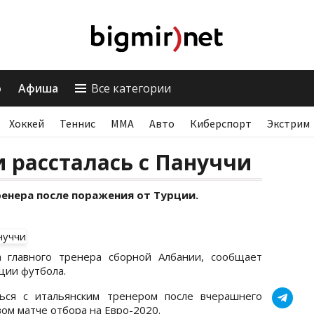
о
Афиша
Все категории
Хоккей
Теннис
ММА
Авто
Киберспорт
Экстрим
 рассталась с Пануччи
енера после поражения от Турции.
а главного тренера сборной Албании, сообщает
ции футбола.
ься с итальянским тренером после вчерашнего
овом матче отбора на Евро-2020.