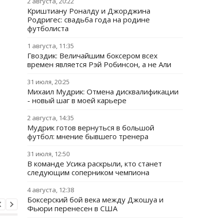
2 августа, 20:22
Криштиану Роналду и Джорджина
Родригес: свадьба года на родине
футболиста
1 августа, 11:35
Гвоздик: Величайшим боксером всех
времен является Рэй Робинсон, а не Али
31 июля, 20:25
Михаил Мудрик: Отмена дисквалификации
- новый шаг в моей карьере
2 августа, 14:35
Мудрик готов вернуться в большой
футбол: мнение бывшего тренера
31 июля, 12:50
В команде Усика раскрыли, кто станет
следующим соперником чемпиона
4 августа, 12:38
Боксерский бой века между Джошуа и
Фьюри перенесен в США