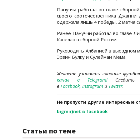
Пануччи работал во главе сборной
своего соотечественника Джанни 
одержала лишь 4 победы, 2 матча с
Ранее Пануччи работал во главе Л
Капелло в сборной России.
Руководить Албанией в выездном м
Эрвин Булку и Сулейман Мема.
Желаете узнавать
главные футбо
канал в Telegram
!
Следить 
в
Facebook
,
Instagram
и
Twitter
.
Не пропусти другие интересные с
bigmir)net в facebook
Статьи по теме