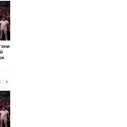
тони
Родри из Манчестер
Новый антирекорд A
ий
Сити может перейти в
Masters 1000: топ-6
ок
Барселону: переговоры
игроки не дошли до
ведутся
1/16 финала