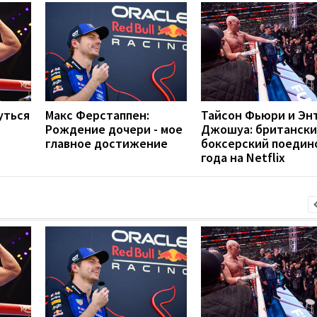
уться
Макс Ферстаппен:
Тайсон Фьюри и Эн
Рождение дочери - мое
Джошуа: британск
главное достижение
боксерский поедин
года на Netflix