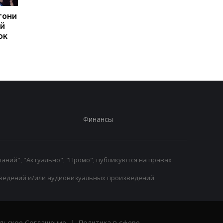
тони
Родри из Манчестер
Новый антирекорд A
ий
Сити может перейти в
Masters 1000: топ-6
ок
Барселону: переговоры
игроки не дошли до
ведутся
1/16 финала
Финансы
аний", "Актуально", "Промо", публикуются на правах
ведений и/или аудиовизуальных произведений
льское Соглашение
|
Политика в сфере