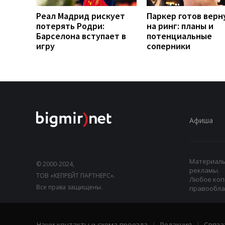
Реал Мадрид рискует
Паркер готов верн
потерять Родри:
на ринг: планы и
Барселона вступает в
потенциальные
игру
соперники
Афиша
Материалы,
© 2000-2024,
рекламы.
ТОВ «КЕПРЕЙТ ПАРТНЕРС».
Любое коп
Все права защищены.
правооблад
Наши контакты и схема проезда
|
Редакция
|
Связа