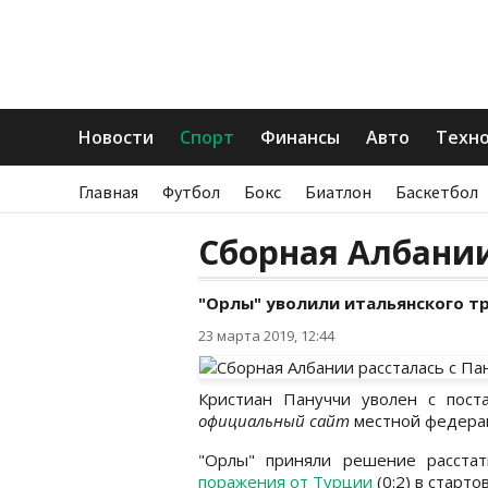
Новости
Спорт
Финансы
Авто
Техн
Главная
Футбол
Бокс
Биатлон
Баскетбол
Сборная Албании
"Орлы" уволили итальянского тр
23 марта 2019, 12:44
Кристиан Пануччи уволен с пост
официальный сайт
местной федера
"Орлы" приняли решение расстат
поражения от Турции
(0:2) в старт