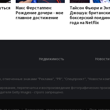
уться
Макс Ферстаппен:
Тайсон Фьюри и Эн
Рождение дочери - мое
Джошуа: британск
главное достижение
боксерский поедин
года на Netflix
Недвижимость
Новости
 отмеченные знаками "Реклама", "PR", "Спецпроект", "Новости комп
ирование, перепечатка и воспроизведение фотографических произ
ателя Getty Images - строго запрещено.
ться с нами
|
Разместить свои видеоматериалы
|
Пользовате