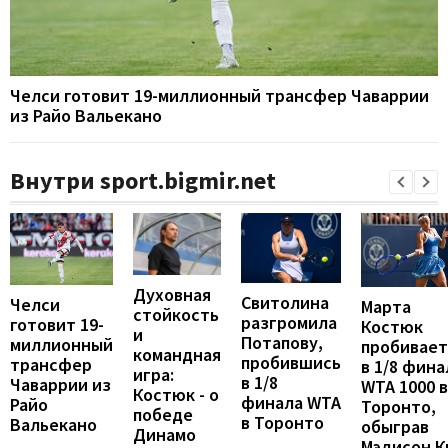
Челси готовит 19-миллионный трансфер Чаваррии
из Райо Вальекано
Внутри sport.bigmir.net
Духовная
Свитолина
Челси
Марта
стойкость
разгромила
готовит 19-
Костюк
и
Потапову,
миллионный
пробивает
командная
пробившись
трансфер
в 1/8 фина
игра:
в 1/8
Чаваррии из
WTA 1000 в
Костюк - о
финала WTA
Райо
Торонто,
победе
в Торонто
Вальекано
обыграв
Динамо
Мэдисон К