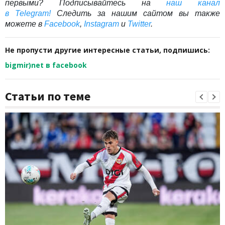
первыми? Подписывайтесь на
наш канал
в Telegram
!
Следить за нашим сайтом вы также
можете в
Facebook
,
Instagram
и
Twitter
.
Не пропусти другие интересные статьи, подпишись:
bigmir)net в facebook
Статьи по теме