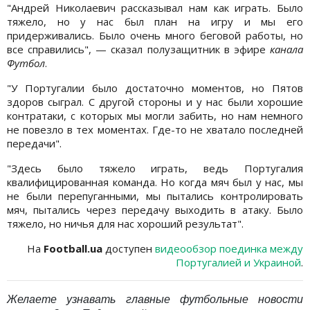
"Андрей Николаевич рассказывал нам как играть. Было
тяжело, но у нас был план на игру и мы его
придерживались. Было очень много беговой работы, но
все справились", — сказал полузащитник в эфире
канала
Футбол
.
"У Португалии было достаточно моментов, но Пятов
здоров сыграл. С другой стороны и у нас были хорошие
контратаки, с которых мы могли забить, но нам немного
не повезло в тех моментах. Где-то не хватало последней
передачи".
"Здесь было тяжело играть, ведь Португалия
квалифицированная команда. Но когда мяч был у нас, мы
не были перепуганными, мы пытались контролировать
мяч, пытались через передачу выходить в атаку. Было
тяжело, но ничья для нас хороший результат".
На
Football.ua
доступен
видеообзор поединка между
Португалией и Украиной
.
Желаете узнавать главные футбольные новости