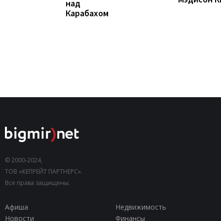
над
Карабахом
© 2000-2024,
ТОВ «КЕПРЕЙТ ПАРТНЕРС».
Все права защищены.
Афиша
Недвижимость
Новости
Финансы