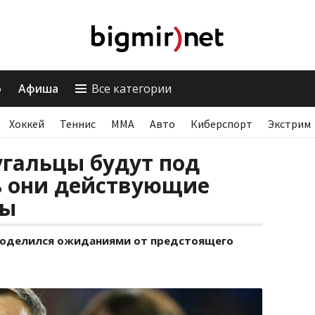
о
Афиша
Все категории
Хоккей
Теннис
ММА
Авто
Киберспорт
Экстрим
угальцы будут под
ь они действующие
пы
 поделился ожиданиями от предстоящего