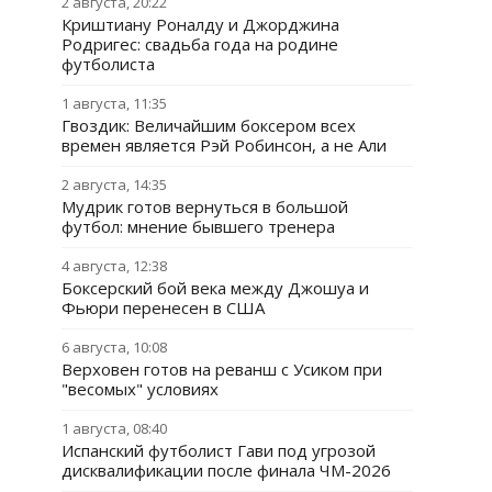
2 августа, 20:22
Криштиану Роналду и Джорджина
Родригес: свадьба года на родине
футболиста
1 августа, 11:35
Гвоздик: Величайшим боксером всех
времен является Рэй Робинсон, а не Али
2 августа, 14:35
Мудрик готов вернуться в большой
футбол: мнение бывшего тренера
4 августа, 12:38
Боксерский бой века между Джошуа и
Фьюри перенесен в США
6 августа, 10:08
Верховен готов на реванш с Усиком при
"весомых" условиях
1 августа, 08:40
Испанский футболист Гави под угрозой
дисквалификации после финала ЧМ-2026