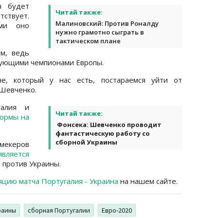
ч будет
Читай также:
тствует.
Малиновский: Против Роналду
ми оно
нужно грамотно сыграть в
тактическом плане
м, ведь
вующими чемпионами Европы.
е, который у нас есть, постараемся уйти от
 Шевченко.
галия и
Читай также:
формы на
Фонсека: Шевченко проводит
фантастическую работу со
сборной Украины
кмекеров
является
 против Украины
.
яцию матча Португалия - Украина
на нашем сайте.
раины
сборная Португалии
Евро-2020