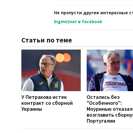
Не пропусти другие интересные с
bigmir)net в facebook
Статьи по теме
У Петракова истек
Остались без
контракт со сборной
"Особенного":
Украины
Моуринью отказал
возглавить сборн
Португалии