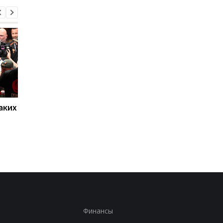
аких
Нойер: Бавария готова к
Алонсо готовится к
новому сезону после
массовому распрод
победы над Астон
игроков Челси в лет
Виллой
трансферное окно
Финансы