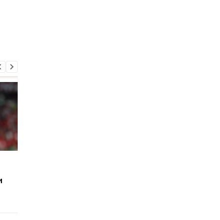
Бывший тренер
Шевченко: Время Ме
Шахтера хочет
начинает уходить
и
возглавить сборную
Украины