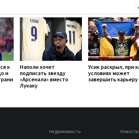
ся к
Наполи хочет
Усик раскрыл, при к
до и
подписать звезду
условиях может
грани
«Арсенала» вместо
завершить карьеру
Лукаку
Недвижимость
Новости