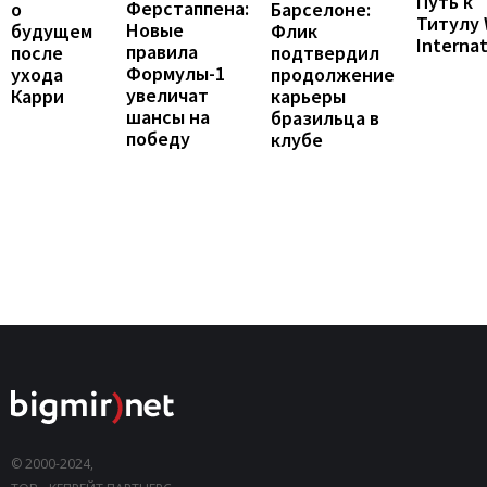
Путь к
Ферстаппена:
Барселоне:
о
Титулу
Новые
Флик
будущем
Internat
правила
подтвердил
после
Формулы-1
продолжение
ухода
увеличат
карьеры
Карри
шансы на
бразильца в
победу
клубе
© 2000-2024,