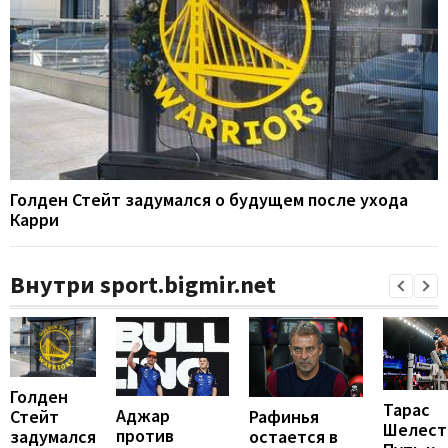
Голден Стейт задумался о будущем после ухода
Карри
Внутри sport.bigmir.net
Голден
Тарас
Аджар
Рафинья
Стейт
Шелест
против
остается в
задумался