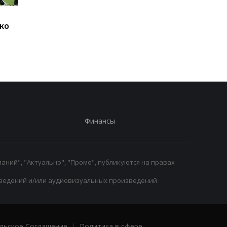
Джозеф Паркер
Челси готовит 19-
ко
оправдан: кокаин в
миллионный трансф
организме боксера - из-
Чаваррии из Райо
за диетолога
Вальекано
Финансы
аний", "Актуально", "Промо", публикуются на правах
ведений и/или аудиовизуальных произведений
льское Соглашение
|
Политика в сфере