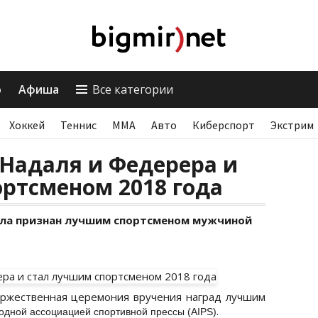
о
Афиша
Все категории
Хоккей
Теннис
ММА
Авто
Киберспорт
Экстрим
Надаля и Федерера и
ртсменом 2018 года
ла признан лучшим спортсменом мужчиной
торжественная церемония вручения наград лучшим
.
дной ассоциацией спортивной прессы (AIPS)