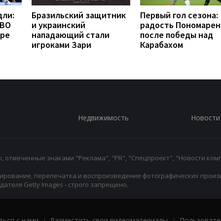
дли:
Бразильский защитник
Первый гол сезона:
WBO
и украинский
радость Пономарен
бре
нападающий стали
после победы над
игроками Зари
Карабахом
Недвижимость
Новости
 отмеченные знаками "Реклама", "PR", "Спецпроект", "Новости комп
ирование, перепечатка и воспроизведение фотографических произ
ателя Getty Images - строго запрещено.
ться с нами
|
Разместить свои видеоматериалы
|
Пользовате