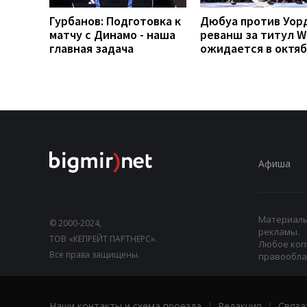
Гурбанов: Подготовка к
Дюбуа против Уор
матчу с Динамо - наша
реванш за титул 
главная задача
ожидается в октя
Афиша
Материалы,
© 2000-2024,
рекламы.
ТОВ «КЕПРЕЙТ ПАРТНЕРС».
Любое коп
Все права защищены.
правооблад
Наши контакты и схема проезда
|
Редакция
|
Связа