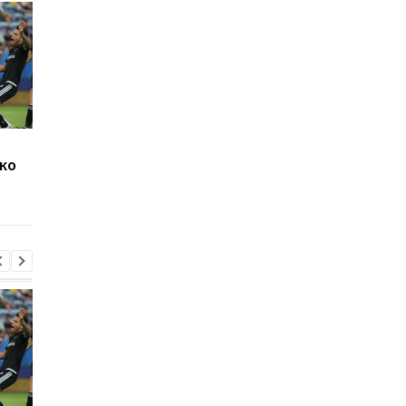
Джозеф Паркер
Челси готовит 19-
ко
оправдан: кокаин в
миллионный трансф
организме боксера - из-
Чаваррии из Райо
за диетолога
Вальекано