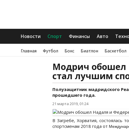
Новости
Спорт
Финансы
Авто
Техн
Главная
Футбол
Бокс
Биатлон
Баскетбол
Модрич обошел 
стал лучшим спо
Полузащитник мадридского Реа
прошедшего года.
21 марта 2019, 01:24
В Загребе, Хорватия, состоялась 
спортсменам 2018 года от
Междунаро