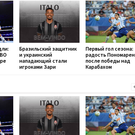
дли:
Бразильский защитник
Первый гол сезона:
WBO
и украинский
радость Пономарен
бре
нападающий стали
после победы над
игроками Зари
Карабахом