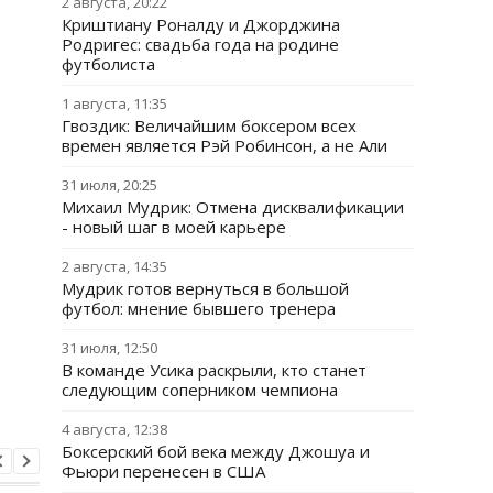
2 августа, 20:22
Криштиану Роналду и Джорджина
Родригес: свадьба года на родине
футболиста
1 августа, 11:35
Гвоздик: Величайшим боксером всех
времен является Рэй Робинсон, а не Али
31 июля, 20:25
Михаил Мудрик: Отмена дисквалификации
- новый шаг в моей карьере
2 августа, 14:35
Мудрик готов вернуться в большой
футбол: мнение бывшего тренера
31 июля, 12:50
В команде Усика раскрыли, кто станет
следующим соперником чемпиона
4 августа, 12:38
Боксерский бой века между Джошуа и
Фьюри перенесен в США