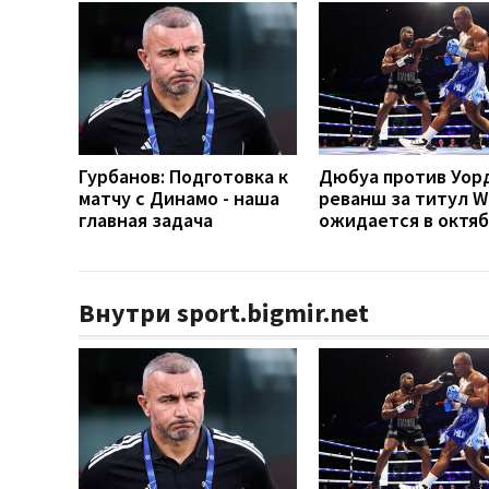
Гурбанов: Подготовка к
Дюбуа против Уор
матчу с Динамо - наша
реванш за титул 
главная задача
ожидается в октя
Внутри sport.bigmir.net