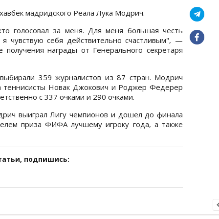
хавбек мадридского Реала Лука Модрич.
кто голосовал за меня. Для меня большая честь
 я чувствую себя действительно счастливым", —
е получения награды от Генерального секретаря
выбирали 359 журналистов из 87 стран. Модрич
 а теннисисты Новак Джокович и Роджер Федерер
етственно с 337 очками и 290 очками.
дрич выиграл Лигу чемпионов и дошел до финала
телем приза ФИФА лучшему игроку года, а также
татьи, подпишись: