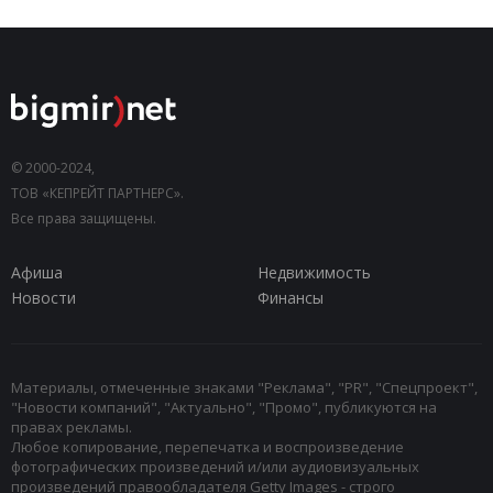
© 2000-2024,
ТОВ «КЕПРЕЙТ ПАРТНЕРС».
Все права защищены.
Афиша
Недвижимость
Новости
Финансы
Материалы, отмеченные знаками "Реклама", "PR", "Спецпроект",
"Новости компаний", "Актуально", "Промо", публикуются на
правах рекламы.
Любое копирование, перепечатка и воспроизведение
фотографических произведений и/или аудиовизуальных
произведений правообладателя Getty Images - строго