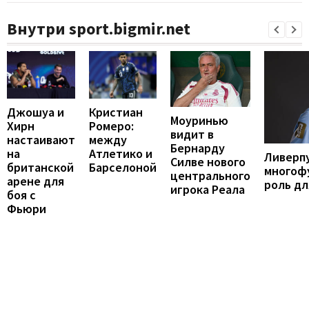
Внутри sport.bigmir.net
Кристиан
Джошуа и
Моуринью
Ромеро:
Хирн
видит в
между
настаивают
Бернарду
Атлетико и
на
Ливерп
Силве нового
Барселоной
британской
многоф
центрального
арене для
роль дл
игрока Реала
боя с
Фьюри