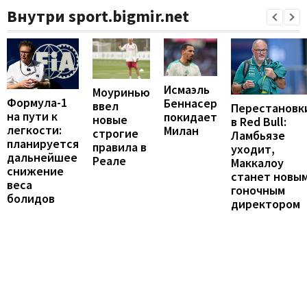
Внутри sport.bigmir.net
Исмаэль
Моуринью
Формула-1
Беннасер
ввел
Перестановк
на пути к
покидает
новые
в Red Bull:
легкости:
Милан
строгие
Ламбьязе
планируется
правила в
уходит,
дальнейшее
Реале
Маккалоу
снижение
станет новы
веса
гоночным
болидов
директором