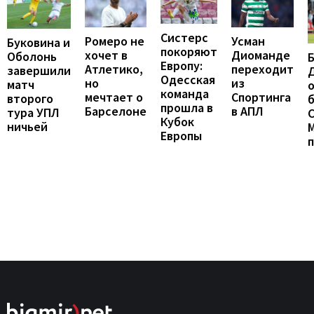
Систерс
Ромеро не
Усман
Буковина и
покоряют
хочет в
Диоманде
Оболонь
Европу:
Атлетико,
переходит
завершили
Одесская
но
из
матч
о
команда
мечтает о
Спортинга
второго
б
прошла в
Барселоне
в АПЛ
тура УПЛ
С
Кубок
ничьей
Европы