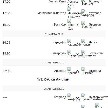
-:-
Лестер Сити
Борнмут
17:00
-:-
Манчестер Юнайтед
Уотфорд
17:00
-:-
Вест Хэм
Эвертон
19:30
31 МАРТА 2019
-:-
Кардифф
Челси
16:05
-:-
Ливерпуль
Тоттенхэм
18:30
01 АПРЕЛЯ 2019
-:-
Арсенал
Ньюкасл
22:00
1/2 Кубка Англии:
06 АПРЕЛЯ 2019
-:-
Уотфорд
Вулверхэмпт
--:--