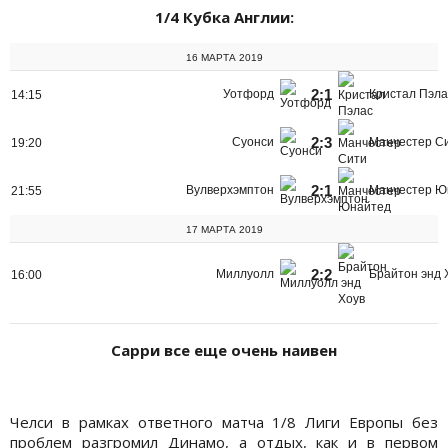
1/4 Кубка Англии:
16 МАРТА 2019
2:1
Уотфорд
Кристал Пэла
14:15
2:3
Суонси
Манчестер С
19:20
2:1
Вулверхэмптон
Манчестер Ю
21:55
17 МАРТА 2019
2:2
Миллуолл
Брайтон энд 
16:00
Сарри все еще очень наивен
Челси в рамках ответного матча 1/8 Лиги Европы без
проблем разгромил Динамо, а отдых, как и в первом