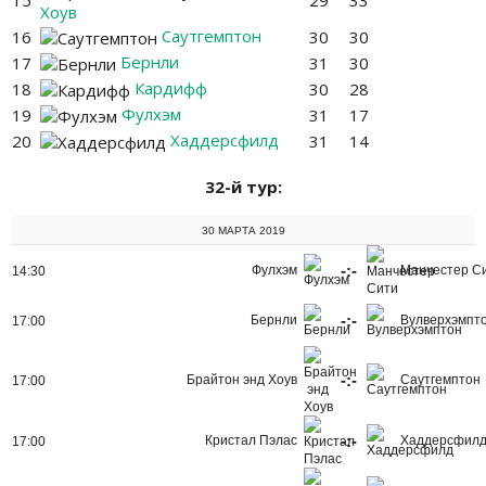
15
29
33
Хоув
Саутгемптон
16
30
30
Бернли
17
31
30
Кардифф
18
30
28
Фулхэм
19
31
17
Хаддерсфилд
20
31
14
32-й тур:
30 МАРТА 2019
-:-
Фулхэм
Манчестер С
14:30
-:-
Бернли
Вулверхэмпт
17:00
-:-
Брайтон энд Хоув
Саутгемптон
17:00
-:-
Кристал Пэлас
Хаддерсфил
17:00