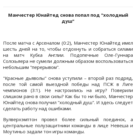
Манчестер Юнайтед снова попал под "холодный
душ"
После матча с Арсеналом (0:2), Манчестер Юнайтед имел
шесть дней на то, чтобы отдохнуть и собраться силами
на матч Кубка Англии. Подопечные Оле-Гуннара
Солскьяера не сумели должным образом воспользоваться
небольшим "перерывом".
"Красные дьяволы" снова уступили – второй раз подряд,
после той самой выездной победы над ПСЖ в Лиге
чемпионов (3:1). Не настроились на игру? Поверили
слишком рано в свои силы? Как бы то ни было, Манчестер
Юнайтед снова получил "холодный душ". И здесь следует
сделать работу над ошибками.
Вулверхэмптон провел более сильный поединок, а
центральные полузащитники команды в лице Невеша и
Моутиньо задали тон игры команды.