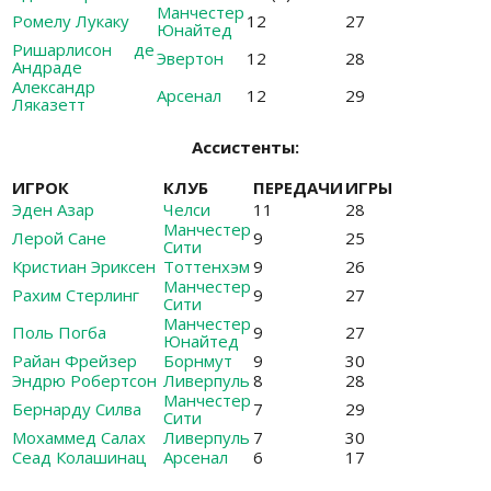
Манчестер
Ромелу Лукаку
12
27
Юнайтед
Ришарлисон де
Эвертон
12
28
Андраде
Александр
Арсенал
12
29
Ляказетт
Ассистенты:
ИГРОК
КЛУБ
ПЕРЕДАЧИ
ИГРЫ
Эден Азар
Челси
11
28
Манчестер
Лерой Сане
9
25
Сити
Кристиан Эриксен
Тоттенхэм
9
26
Манчестер
Рахим Стерлинг
9
27
Сити
Манчестер
Поль Погба
9
27
Юнайтед
Райан Фрейзер
Борнмут
9
30
Эндрю Робертсон
Ливерпуль
8
28
Манчестер
Бернарду Силва
7
29
Сити
Мохаммед Салах
Ливерпуль
7
30
Сеад Колашинац
Арсенал
6
17