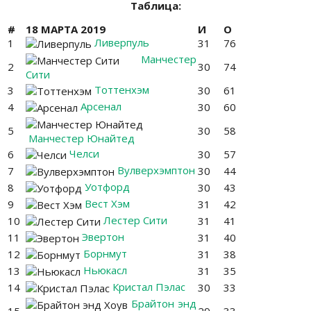
Таблица:
#
18 МАРТА 2019
И
О
Ливерпуль
1
31
76
Манчестер
2
30
74
Сити
Тоттенхэм
3
30
61
Арсенал
4
30
60
5
30
58
Манчестер Юнайтед
Челси
6
30
57
Вулверхэмптон
7
30
44
Уотфорд
8
30
43
Вест Хэм
9
31
42
Лестер Сити
10
31
41
Эвертон
11
31
40
Борнмут
12
31
38
Ньюкасл
13
31
35
Кристал Пэлас
14
30
33
Брайтон энд