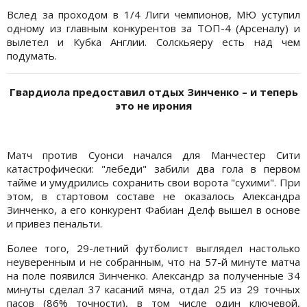
Вслед за проходом в 1/4 Лиги чемпионов, МЮ уступил
одному из главным конкурентов за ТОП-4 (Арсеналу) и
вылетел и Кубка Англии. Солскьяеру есть над чем
подумать.
Гвардиола предоставил отдых Зинченко – и теперь
это не ирония
Матч против Суонси начался для Манчестер Сити
катастрофически: "лебеди" забили два гола в первом
тайме и умудрились сохранить свои ворота "сухими". При
этом, в стартовом составе не оказалось Александра
Зинченко, а его конкурент Фабиан Делф вышел в основе
и привез пенальти.
Более того, 29-летний футболист выглядел настолько
неуверенным и не собранным, что на 57-й минуте матча
на поле появился Зинченко. Александр за полученные 34
минуты сделал 37 касаний мяча, отдал 25 из 29 точных
пасов (86% точности), в том числе один ключевой,