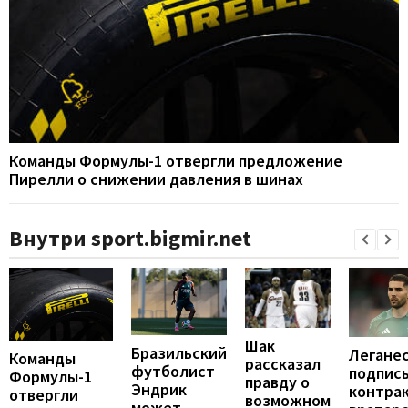
Команды Формулы-1 отвергли предложение
Пирелли о снижении давления в шинах
Внутри sport.bigmir.net
Шак
Бразильский
Легане
Команды
рассказал
футболист
подпис
Формулы-1
правду о
Эндрик
контрак
отвергли
возможном
может