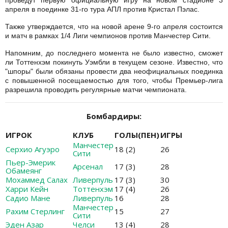
проведут первую официальную игру на новом стадионе 3
апреля в поединке 31-го тура АПЛ против Кристал Пэлас.
Также утверждается, что на новой арене 9-го апреля состоится
и матч в рамках 1/4 Лиги чемпионов против Манчестер Сити.
Напомним, до последнего момента не было известно, сможет
ли Тоттенхэм покинуть Уэмбли в текущем сезоне. Известно, что
"шпоры" были обязаны провести два неофициальных поединка
с повышенной посещаемостью для того, чтобы Премьер-лига
разрешила проводить регулярные матчи чемпионата.
Бомбардиры:
ИГРОК
КЛУБ
ГОЛЫ(ПЕН)
ИГРЫ
Манчестер
Серхио Агуэро
18 (2)
26
Сити
Пьер-Эмерик
Арсенал
17 (3)
28
Обамеянг
Мохаммед Салах
Ливерпуль
17 (3)
30
Харри Кейн
Тоттенхэм
17 (4)
26
Садио Мане
Ливерпуль
16
28
Манчестер
Рахим Стерлинг
15
27
Сити
Эден Азар
Челси
13 (4)
28