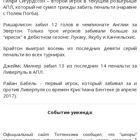
Гилфи Сигурдссон – второй игрок в текущем розыгрыше
АПЛ, который не сумел трижды забить пенальти (наравне
с Полем Погба).
Ришарлисон забил 12 голов в чемпионате Англии за
Эвертон. Только трое игроков забивали больше за
"ирисок" в дебютном сезоне: Лукаку, Якубу и Канчельскис.
Брайтон выиграл восемь из последних девяти серий
пенальти во всех турнирах.
Джеймс Милнер забил 13 из последних 14 пенальти за
Ливерпуль в АПЛ.
Райан Бабель – первый игрок, который забивал за и
против Ливерпуля со времен Кристиана Бентеке (в апреле
2017).
Событие уикенда
:
Официальный сайт
Тоттенхэма сообщил, что "шпоры"