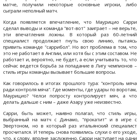
матче, получили некоторые основные игроки, либо
сыграли неполный матч.
Когда появляется впечатление, что Маурицио Сарри
сделал выводы и команда "вот-вот" заиграет – не верьте,
эти впечатления ложны. В который раз 60-летний
специалист продолжает гнуть свою линию, пытаясь
привить команде "саррибол". Но вот проблема в том, что
это не работает в Англии, или хотя бы с этим составом. Не
работает и, вероятно, не будет, а если учитывать то, что
сейчас ведется борьба за попадание в Лигу чемпионов –
стиль игры команды вызывает большие вопросы.
Как говорилось в итогах прошлого тура: "контроль мяча
ради контроля мяча". Где моменты, где удары по воротам,
Маурицио? Челси попросту контролирует мяч, а что
делать дальше с ним – даже Азару уже неизвестно.
Сарри, быть может, наивно полагал, что стиль игры,
выбранный на матч с Динамо, "прокатит" и в игре с
Эвертоном, но в который раз итальянский специалист
просчитался. И теперь снова появились слухи о его уходе,
что, к слову, вполне заслуженно. Сарри наступает на одни