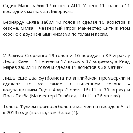
Садио Мане забил 17-й гол в АПЛ. У него 11 голов в 11
последних матчах за Ливерпуль.
Бернарду Силва забил 10 голов и сделал 10 ассистов в
сезоне. Силва – четвертый игрок Манчестер Сити в этом
сезоне с двузначными числами по голам и пасам.
У Рахима Стерлинга 19 голов и 16 передач в 39 играх, у
Лероя Сане – 14 мячей и 17 пасов в 37 встречах, а Рияд
Марез забил 11 голов и сделал 11 ассистов в 38 матчах.
Лишь еще два футболиста из английской Премьер-лиги
сделали то же самое в нынешнем сезоне –
полузащитники Эден Азар (Челси, 16+11 в 38 играх) и
Поль Погба (Манчестер Юнайтед, 14+11 в 36 матчах).
Только Фулхэм проиграл больше матчей на выезде в АПЛ
в 2019 году (шесть), чем Челси (4).