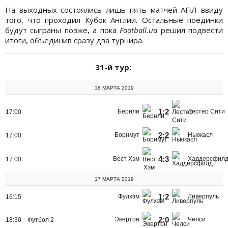
На выходных состоялись лишь пять матчей АПЛ ввиду
того, что проходил Кубок Англии. Остальные поединки
будут сыграны позже, а пока
Football.ua
решил подвести
итоги, объединив сразу два турнира.
31-й тур:
16 МАРТА 2019
1:2
Бернли
Лестер Сити
17:00
2:2
Борнмут
Ньюкасл
17:00
4:3
Вест Хэм
Хаддерсфил
17:00
17 МАРТА 2019
1:2
Фулхэм
Ливерпуль
16:15
2:0
Эвертон
Челси
18:30
Футбол 2