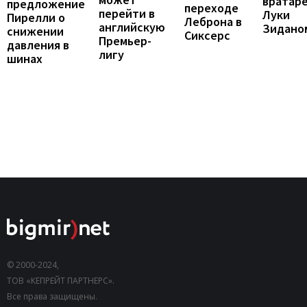
вратар
предложение
переходе
перейти в
Луки
Пирелли о
Леброна в
английскую
Зидано
снижении
Сиксерс
Премьер-
давления в
лигу
шинах
© 2000-2024,
ТОВ «КЕПРЕЙТ ПАРТНЕРС».
Все права защищены.