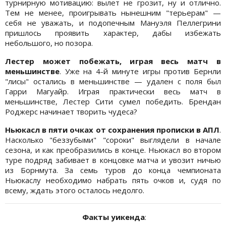
турнирную мотивацию: вылет не грозит, ну и отлично.
Тем не менее, проигрывать нынешним "терьерам" —
себя не уважать, и подопечным Мануэля Пеллегрини
пришлось проявить характер, дабы избежать
небольшого, но позора.
Лестер может побежать, играя весь матч в
меньшинстве
. Уже на 4-й минуте игры против Бернли
"лисы" остались в меньшинстве — удален с поля был
Гарри Магуайр. Играя практически весь матч в
меньшинстве, Лестер Сити сумел победить. Брендан
Роджерс начинает творить чудеса?
Ньюкасл в пяти очках от сохранения прописки в АПЛ
.
Насколько "беззубыми" "сороки" выглядели в начале
сезона, и как преобразились в конце. Ньюкасл во втором
туре подряд забивает в концовке матча и увозит ничью
из Борнмута. За семь туров до конца чемпионата
Ньюкаслу необходимо набрать пять очков и, судя по
всему, ждать этого осталось недолго.
Факты уикенда
: