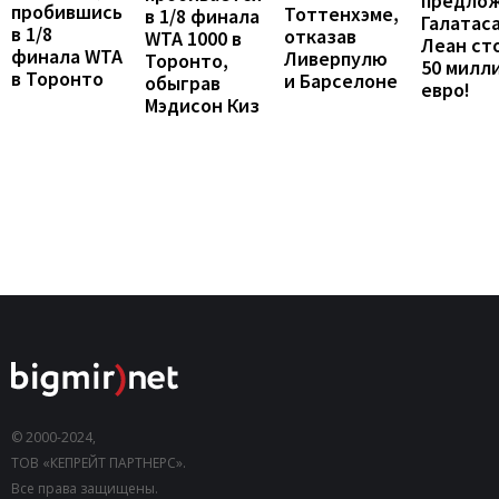
предло
пробившись
Тоттенхэме,
в 1/8 финала
Галатаса
в 1/8
отказав
WTA 1000 в
Леан ст
финала WTA
Ливерпулю
Торонто,
50 милл
в Торонто
и Барселоне
обыграв
евро!
Мэдисон Киз
© 2000-2024,
ТОВ «КЕПРЕЙТ ПАРТНЕРС».
Все права защищены.