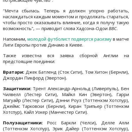
потрясающее чувство".
"Мечта сбылась. Теперь я должен упорно работать,
наслаждаться каждым моментом и продолжать стараться,
чтобы просто оказазывать влияние, когда я получу такую
возможность", — приводит слова Хадсона-Одои
BBC
.
Напомним,
молодой футболист подвергся расизму
в матче
Лиги Европы против Динамо в Киеве.
Также известна вся заявка сборной Англии на
предстоящие поединки:
Вратари:
Джек Батленд (Сток Сити), Том Хитон (Бернли),
Джордан Пикфорд (Эвертон).
Защитники:
Трент Александр-Арнольд (Ливерпуль), Бен
Чилвелл (Лестер Сити), Майкл Кин (Эвертон), Гарри
Магуайр (Лестер Сити), Дэнни Роуз (Тоттенхэм Хотспур),
Джеймс Тарковски (Бернли), Киран Трипьер (Тоттенхэм
Хотспур), Кайл Уокер (Манчестер Сити).
Полузащитники:
Росс Баркли (Челси), Делле Алли
(Тоттенхэм Хотспур), Эрик Дайер (Тоттенхэм Хотспур),