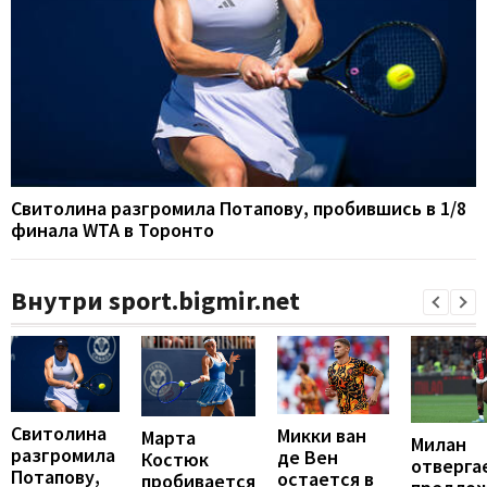
Свитолина разгромила Потапову, пробившись в 1/8
финала WTA в Торонто
Внутри sport.bigmir.net
Свитолина
Микки ван
Марта
Милан
разгромила
де Вен
Костюк
отверга
Потапову,
остается в
пробивается