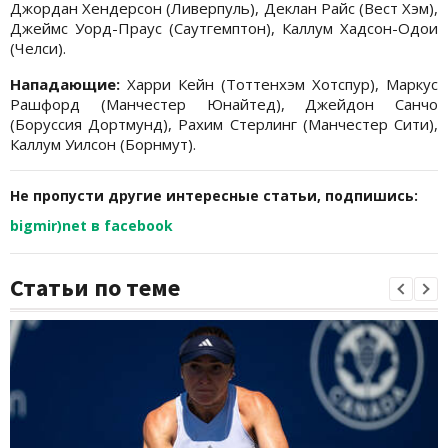
Джордан Хендерсон (Ливерпуль), Деклан Райс (Вест Хэм),
Джеймс Уорд-Праус (Саутгемптон), Каллум Хадсон-Одои
(Челси).
Нападающие:
Харри Кейн (Тоттенхэм Хотспур), Маркус
Рашфорд (Манчестер Юнайтед), Джейдон Санчо
(Боруссия Дортмунд), Рахим Стерлинг (Манчестер Сити),
Каллум Уилсон (Борнмут).
Не пропусти другие интересные статьи, подпишись:
bigmir)net в facebook
Статьи по теме