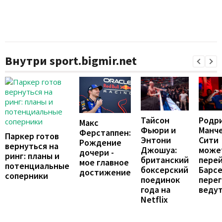
Внутри sport.bigmir.net
Тайсон
Родри
Макс
Фьюри и
Манч
Ферстаппен:
Паркер готов
Энтони
Сити
Рождение
вернуться на
Джошуа:
може
дочери -
ринг: планы и
британский
перей
мое главное
потенциальные
боксерский
Барсе
достижение
соперники
поединок
пере
года на
веду
Netflix