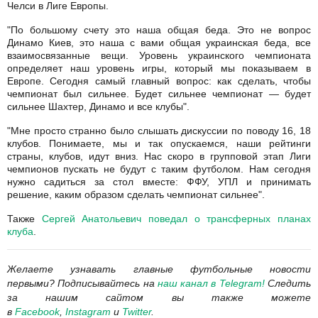
Челси в Лиге Европы.
"По большому счету это наша общая беда. Это не вопрос
Динамо Киев, это наша с вами общая украинская беда, все
взаимосвязанные вещи. Уровень украинского чемпионата
определяет наш уровень игры, который мы показываем в
Европе. Сегодня самый главный вопрос: как сделать, чтобы
чемпионат был сильнее. Будет сильнее чемпионат — будет
сильнее Шахтер, Динамо и все клубы".
"Мне просто странно было слышать дискуссии по поводу 16, 18
клубов. Понимаете, мы и так опускаемся, наши рейтинги
страны, клубов, идут вниз. Нас скоро в групповой этап Лиги
чемпионов пускать не будут с таким футболом. Нам сегодня
нужно садиться за стол вместе: ФФУ, УПЛ и принимать
решение, каким образом сделать чемпионат сильнее".
Также
Сергей Анатольевич поведал о трансферных планах
клуба
.
Желаете узнавать
главные футбольные новости
первыми? Подписывайтесь на
наш канал в Telegram
!
Следить
за нашим сайтом вы также можете
в
Facebook
,
Instagram
и
Twitter
.