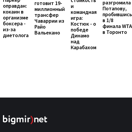
стойкость
разгромила
готовит 19-
оправдан:
и
Потапову,
миллионный
кокаин в
командная
пробившись
трансфер
организме
игра:
в 1/8
Чаваррии из
боксера -
Костюк - о
финала WTA
Райо
из-за
победе
в Торонто
Вальекано
диетолога
Динамо
над
Карабахом