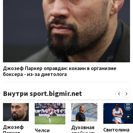
Джозеф Паркер оправдан: кокаин в организме
боксера - из-за диетолога
Внутри sport.bigmir.net
Джозеф
Духовная
Свитолина
Челси
Паркер