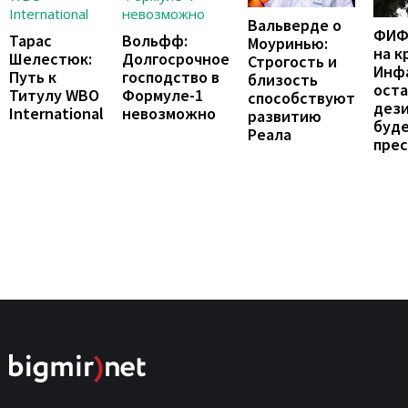
Вальверде о
ФИФ
Тарас
Вольфф:
Моуринью:
на к
Шелестюк:
Долгосрочное
Строгость и
Инф
Путь к
господство в
близость
оста
Титулу WBO
Формуле-1
способствуют
дез
International
невозможно
развитию
буд
Реала
прес