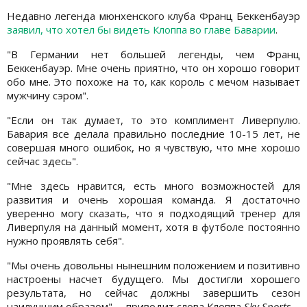
Недавно легенда мюнхенского клуба Франц Беккенбауэр
заявил, что хотел бы видеть Клоппа во главе Баварии
.
"В Германии нет большей легенды, чем Франц
Беккенбауэр. Мне очень приятно, что он хорошо говорит
обо мне. Это похоже на то, как король с мечом называет
мужчину сэром".
"Если он так думает, то это комплимент Ливерпулю.
Бавария все делала правильно последние 10-15 лет, не
совершая много ошибок, но я чувствую, что мне хорошо
сейчас здесь".
"Мне здесь нравится, есть много возможностей для
развития и очень хорошая команда. Я достаточно
уверенно могу сказать, что я подходящий тренер для
Ливерпуля на данный момент, хотя в футболе постоянно
нужно проявлять себя".
"Мы очень довольны нынешним положением и позитивно
настроены насчет будущего. Мы достигли хорошего
результата, но сейчас должны завершить сезон
наилучшим образом", – приводит слова Клоппа
Sky
Sports
.