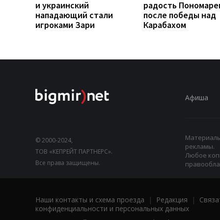
и украинский
радость Пономаре
нападающий стали
после победы над
игроками Зари
Карабахом
Афиша
Материалы,
© 2000-2024,
рекламы.
ТОВ «КЕПРЕЙТ ПАРТНЕРС».
Любое коп
Все права защищены.
правооблад
Наши контакты и схема проезда
|
Редакция
|
Связа
конфиденциальности и персональных данных