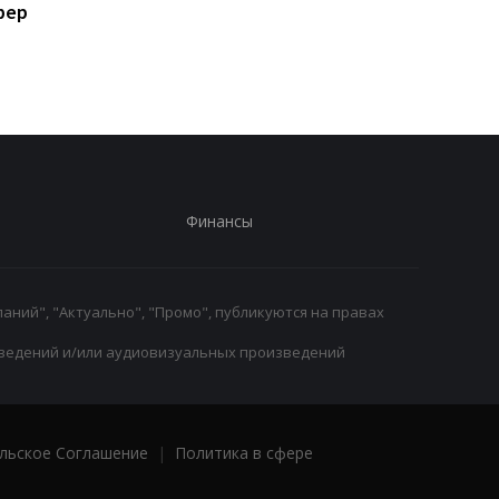
фер
командная игра: Костюк
Потапову, пробившис
- о победе Динамо над
1/8 финала WTA в
Карабахом
Торонто
Финансы
аний", "Актуально", "Промо", публикуются на правах
ведений и/или аудиовизуальных произведений
льское Соглашение
|
Политика в сфере