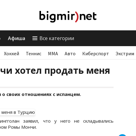
о
Афиша
Все категории
Хоккей
Теннис
ММА
Авто
Киберспорт
Экстрим
чи хотел продать меня
 о своих отношениях с испанцем.
нгголан заявил, что у него не складывались
ром Ромы Мончи.