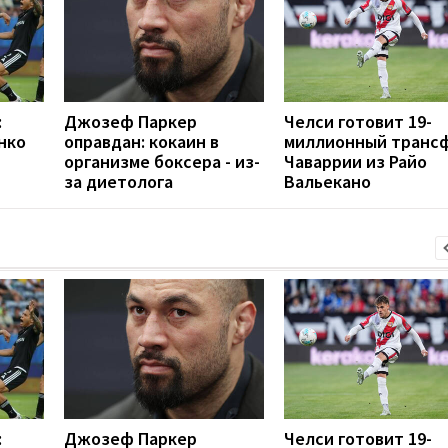
:
Джозеф Паркер
Челси готовит 19-
нко
оправдан: кокаин в
миллионный транс
организме боксера - из-
Чаваррии из Райо
за диетолога
Вальекано
:
Джозеф Паркер
Челси готовит 19-