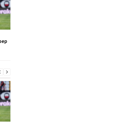
Духовная стойкость и
Свитолина разгроми
фер
командная игра: Костюк
Потапову, пробившис
- о победе Динамо над
1/8 финала WTA в
Карабахом
Торонто
Духовная стойкость и
Свитолина разгроми