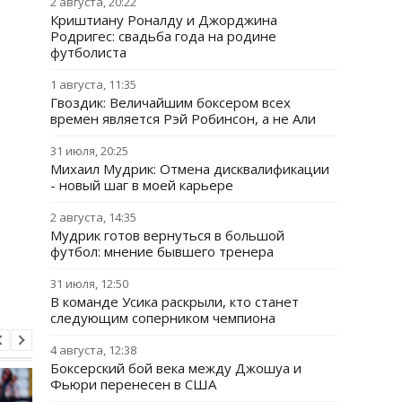
2 августа, 20:22
Криштиану Роналду и Джорджина
Родригес: свадьба года на родине
футболиста
1 августа, 11:35
Гвоздик: Величайшим боксером всех
времен является Рэй Робинсон, а не Али
31 июля, 20:25
Михаил Мудрик: Отмена дисквалификации
- новый шаг в моей карьере
2 августа, 14:35
Мудрик готов вернуться в большой
футбол: мнение бывшего тренера
31 июля, 12:50
В команде Усика раскрыли, кто станет
следующим соперником чемпиона
4 августа, 12:38
Боксерский бой века между Джошуа и
Фьюри перенесен в США