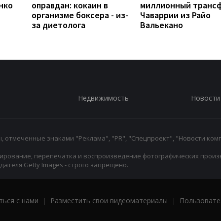
нко
оправдан: кокаин в
миллионный транс
организме боксера - из-
Чаваррии из Райо
за диетолога
Вальекано
Недвижимость
Новости
 отмеченные знаками "Реклама", "PR", "Спецпроект", "Новости комп
ирование, перепечатка и воспроизведение фотографических произ
ателя Getty Images - строго запрещено.
ться с нами
|
Разместить свои видеоматериалы
|
Пользовате