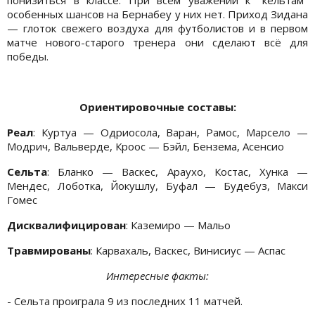
понизиться в классе. При всем уважении к "кельтам"
особенных шансов на Бернабеу у них нет. Приход Зидана
— глоток свежего воздуха для футболистов и в первом
матче нового-старого тренера они сделают всё для
победы.
Ориентировочные составы:
Реал
: Куртуа — Одриосола, Варан, Рамос, Марсело —
Модрич, Вальверде, Кроос — Бэйл, Бензема, Асенсио
Сельта
: Бланко — Васкес, Араухо, Костас, Хунка —
Мендес, Лоботка, Йокушлу, Буфал — Будебуз, Макси
Гомес
Дисквалифицирован
: Каземиро — Мальо
Травмированы
: Карвахаль, Васкес, Винисиус — Аспас
Интересные факты:
- Сельта проиграла 9 из последних 11 матчей.