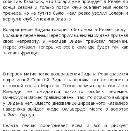
событие. Казалось, что Солари уже пробудет в Реале до
конца сезона и только потом клуб объявит имя нового
тренера, но не тут-то было. Реал резко уволил Солари и
вернул в клуб Зинедина Зидана.
Возвращение Зидана говорит об одном: в Реале грядут
большие перемены. Перес приглашением Зидана признал
свою неправоту. 9 месяцев Зидан требовал перемен,
Перес отказал. Теперь же всё в команде будет так, как
захочет француз.
В первом матче после возвращения Зидана Реал сразится
с кризисной Сельтой. Зидан наверняка тут же вернет в
основной состав Марсело. Точно получит практику Иско.
Впереди не ожидается каких-то особых перемен.
Винисиус и Васкес травмированы, так что особого выбора
у Зидана нет. Вместо дисквалифицированного Каземиро
наверняка выйдет Феде Вальверде. Место в воротах
займет Куртуа.
Сельта сейчас проигрывает всем и вся и рискует