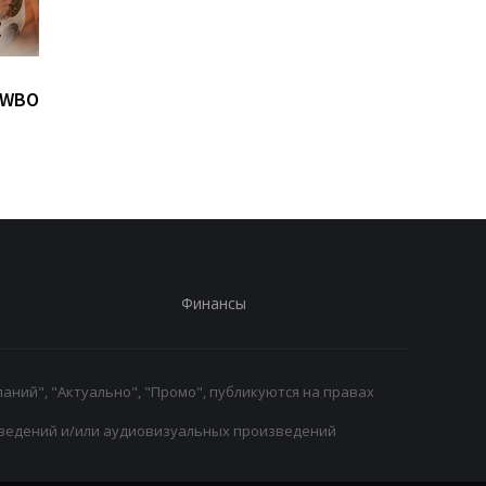
Ушел из жизни
Люк Динь переходит
 WBO
легендарный
ПСЖ: контракт до 20
баскетболист и тренер
года и номер 12
Дон Нельсон
Финансы
аний", "Актуально", "Промо", публикуются на правах
ведений и/или аудиовизуальных произведений