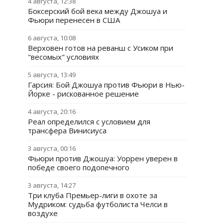
4 августа, 12:38
Боксерский бой века между Джошуа и
Фьюри перенесен в США
6 августа, 10:08
Верховен готов на реванш с Усиком при
"весомых" условиях
5 августа, 13:49
Гарсия: Бой Джошуа против Фьюри в Нью-
Йорке - рискованное решение
4 августа, 20:16
Реал определился с условием для
трансфера Винисиуса
3 августа, 00:16
Фьюри против Джошуа: Уоррен уверен в
победе своего подопечного
3 августа, 14:27
Три клуба Премьер-лиги в охоте за
Мудриком: судьба футболиста Челси в
воздухе