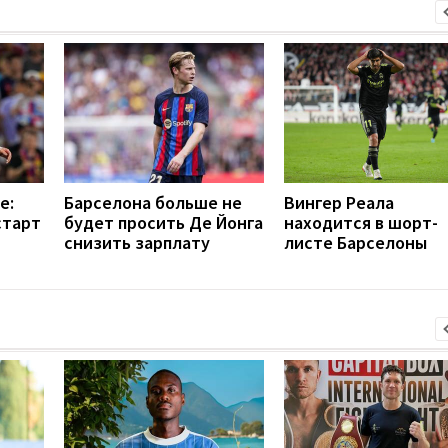
е:
Барселона больше не
Вингер Реала
старт
будет просить Де Йонга
находится в шорт-
снизить зарплату
листе Барселоны