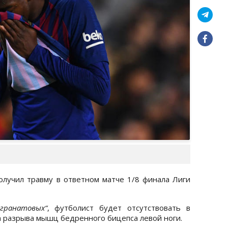
лучил травму в ответном матче 1/8 финала Лиги
-гранатовых“
, футболист будет отсутствовать в
а разрыва мышц бедренного бицепса левой ноги.