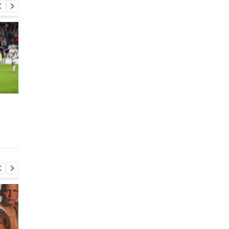
Барселона находится в
Канте хочет подпис
поисках правого
предварительное
защитника
соглашение с
Барселоной уже зим