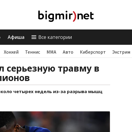
о
Афиша
Все категории
Хоккей
Теннис
ММА
Авто
Киберспорт
Экстрим
л серьезную травму в
пионов
около четырех недель из-за разрыва мышц