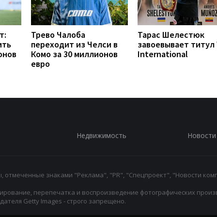
т:
Трево Чалоба
Тарас Шелестюк
ить
переходит из Челси в
завоевывает титул
онов
Комо за 30 миллионов
International
евро
Недвижимость
Новости
 отмеченные знаками "Реклама", "PR", "Спецпроект", "Новости комп
ирование, перепечатка и воспроизведение фотографических произ
ателя Getty Images - строго запрещено.