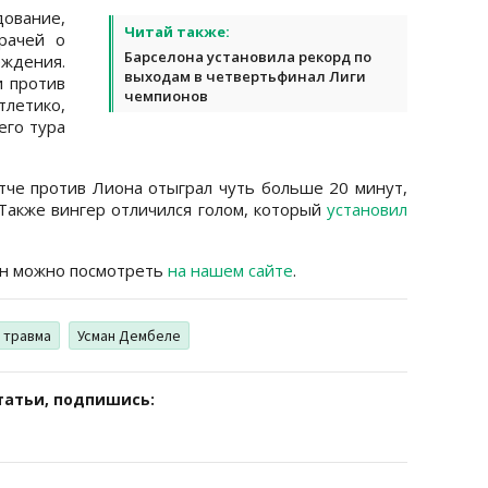
дование,
Читай также:
рачей о
Барселона установила рекорд по
дения.
выходам в четвертьфинал Лиги
и против
чемпионов
тлетико,
его тура
че против Лиона отыграл чуть больше 20 минут,
 Также вингер отличился голом, который
установил
он можно посмотреть
на нашем сайте
.
травма
Усман Дембеле
татьи, подпишись: