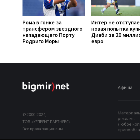
Рома в гонке за
Интер не отступае
трансфером звездного
новая попытка куп
нападающего Порту
Диаби за 20 милли
Родриго Моры
евро
Афиша
Материалы,
© 2000-2024,
рекламы.
ТОВ «КЕПРЕЙТ ПАРТНЕРС».
Любое коп
Все права защищены.
правооблад