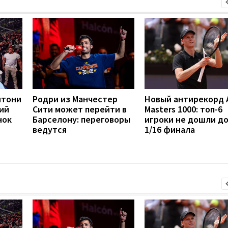
нтони
Родри из Манчестер
Новый антирекорд 
ий
Сити может перейти в
Masters 1000: топ-6
нок
Барселону: переговоры
игроки не дошли д
ведутся
1/16 финала