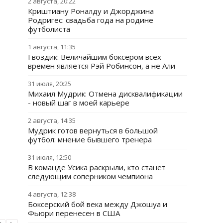
2 августа, 20:22
Криштиану Роналду и Джорджина
Родригес: свадьба года на родине
футболиста
1 августа, 11:35
Гвоздик: Величайшим боксером всех
времен является Рэй Робинсон, а не Али
31 июля, 20:25
Михаил Мудрик: Отмена дисквалификации
- новый шаг в моей карьере
2 августа, 14:35
Мудрик готов вернуться в большой
футбол: мнение бывшего тренера
31 июля, 12:50
В команде Усика раскрыли, кто станет
следующим соперником чемпиона
4 августа, 12:38
Боксерский бой века между Джошуа и
Фьюри перенесен в США