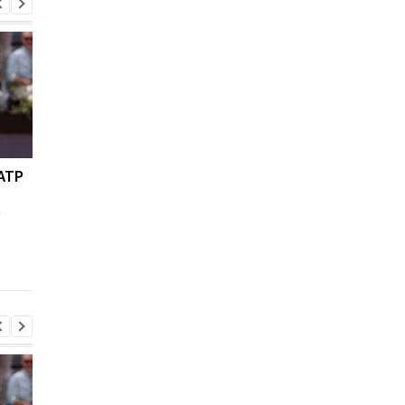
ATP
Ян Дьоманде: новое
Мохаммед Салах
золото Реала за 140
переходит в
о
миллионов евро!
Трабзонспор:
двухлетний контрак
на 17 миллионов евр
год