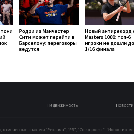
нтони
Родри из Манчестер
Новый антирекорд 
ий
Сити может перейти в
Masters 1000: топ-6
нок
Барселону: переговоры
игроки не дошли д
ведутся
1/16 финала
Недвижимость
Новости
 отмеченные знаками "Реклама", "PR", "Спецпроект", "Новости комп