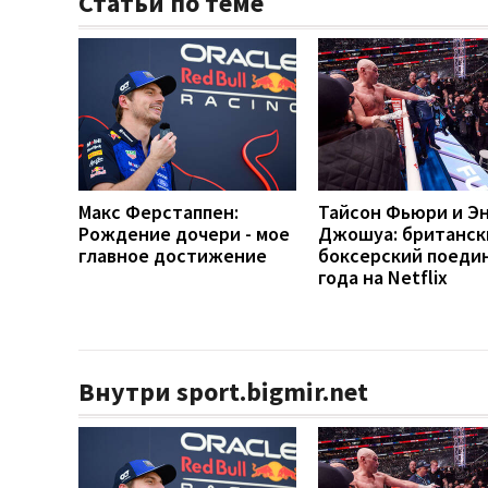
Статьи по теме
Макс Ферстаппен:
Тайсон Фьюри и Э
Рождение дочери - мое
Джошуа: британск
главное достижение
боксерский поеди
года на Netflix
Внутри sport.bigmir.net