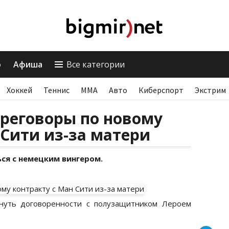
о
Афиша
Все категории
Хоккей
Теннис
ММА
Авто
Киберспорт
Экстрим
реговоры по новому
 Сити из-за матери
ся с немецким вингером.
нуть договоренности с полузащитником Лероем