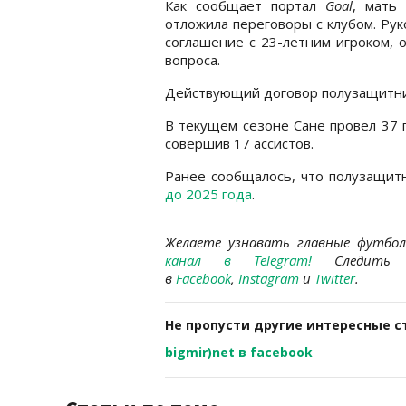
Как сообщает портал
Goal
, мать
отложила переговоры с клубом. Рук
соглашение с 23-летним игроком, 
вопроса.
Действующий договор полузащитник
В текущем сезоне Сане провел 37 п
совершив 17 ассистов.
Ранее сообщалось, что полузащит
до 2025 года
.
Желаете узнавать
главные футбо
канал в Telegram
!
Следить 
в
Facebook
,
Instagram
и
Twitter
.
Не пропусти другие интересные с
bigmir)net в facebook