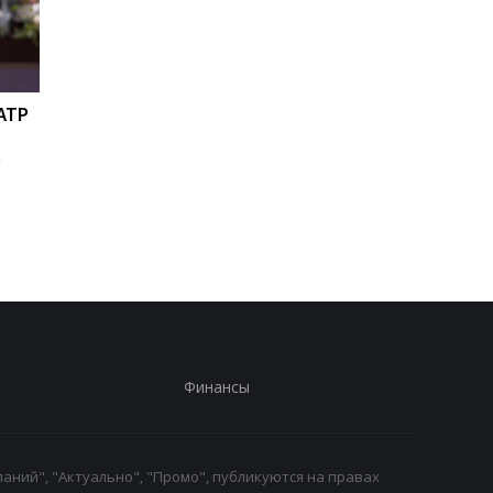
ATP
Ян Дьоманде: новое
Мохаммед Салах
золото Реала за 140
переходит в
о
миллионов евро!
Трабзонспор:
двухлетний контрак
на 17 миллионов евр
год
Финансы
аний", "Актуально", "Промо", публикуются на правах