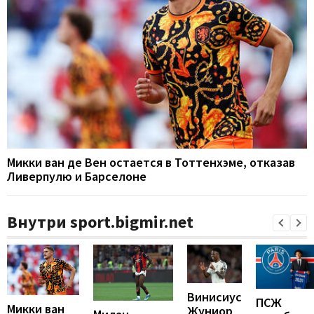
Микки ван де Вен остается в Тоттенхэме, отказав
Ливерпулю и Барселоне
Внутри sport.bigmir.net
Винисиус
ПСЖ
Микки ван
Жуниор