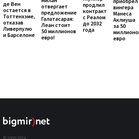
Милан
приобрел
де Вен
продлил
отвергает
вингера
остается в
контракт
предложение
Манеса
Тоттенхэме,
с Реалом
Галатасарая:
Аклиуша
отказав
до 2032
Леан стоит
за 50
Ливерпулю
года
50 миллионов
миллионо
и Барселоне
евро!
евро
© 2000-2024,