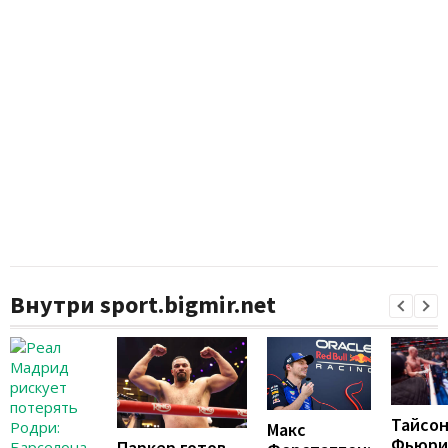
Внутри sport.bigmir.net
Тайсо
Макс
Фьюри
Паркер готов