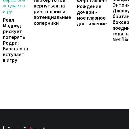
Ферстаппен:
Энтон
вернуться на
Рождение
Джошу
ринг: планы и
дочери -
брита
потенциальные
мое главное
Реал
боксе
соперники
достижение
Мадрид
поеди
рискует
года н
потерять
Netflix
Родри:
Барселона
вступает
в игру