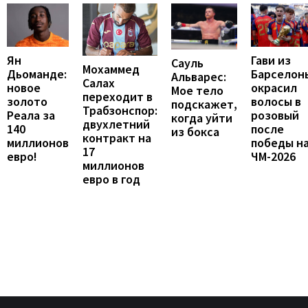
Ян
Гави из
Сауль
Мохаммед
Дьоманде:
Барселон
Альварес:
Салах
новое
окрасил
Мое тело
переходит в
золото
волосы в
подскажет,
Трабзонспор:
Реала за
розовый
когда уйти
двухлетний
140
после
из бокса
контракт на
миллионов
победы н
17
евро!
ЧМ-2026
миллионов
евро в год