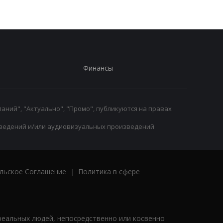
Финансы
аний", "Актуально", "Промо", публикуются на правах
ведений и/или аудиовизуальных произведений
льское Соглашение
|
Политика в сфере
реальных людей, непосредственно или косвенно