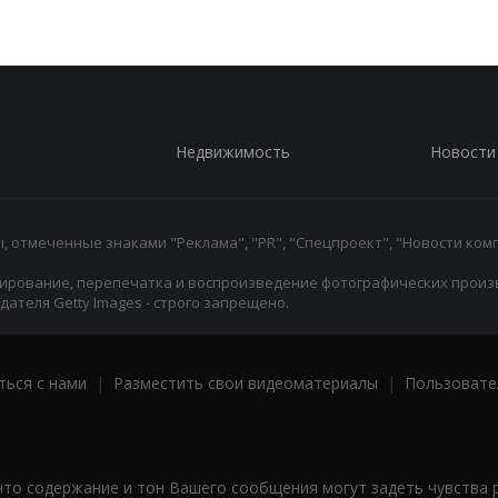
Недвижимость
Новости
 отмеченные знаками "Реклама", "PR", "Спецпроект", "Новости комп
ирование, перепечатка и воспроизведение фотографических произ
ателя Getty Images - строго запрещено.
ться с нами
|
Разместить свои видеоматериалы
|
Пользовате
что содержание и тон Вашего сообщения могут задеть чувства 