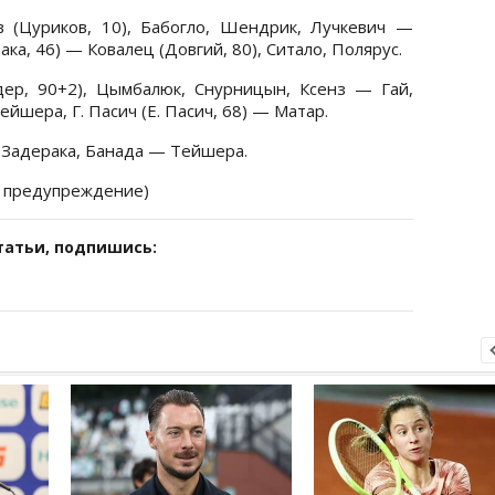
 (Цуриков, 10), Бабогло, Шендрик, Лучкевич —
ка, 46) — Ковалец (Довгий, 80), Ситало, Полярус.
ер, 90+2), Цымбалюк, Снурницын, Ксенз — Гай,
ейшера, Г. Пасич (Е. Пасич, 68) — Матар.
, Задерака, Банада — Тейшера.
е предупреждение)
татьи, подпишись: