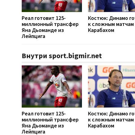
Реал готовит 125-
Костюк: Динамо г
миллионный трансфер
к сложным матчам 
Яна Дьоманде из
Карабахом
Лейпцига
Внутри sport.bigmir.net
Реал готовит 125-
Костюк: Динамо г
миллионный трансфер
к сложным матчам 
Яна Дьоманде из
Карабахом
Лейпцига