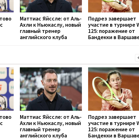
отово
Маттиас Яйссле: от Аль-
Подрез завершает
с
Ахли к Ньюкаслу, новый
участие в турнире 
главный тренер
125: поражение от
английского клуба
Бандекки в Варшав
отово
Маттиас Яйссле: от Аль-
Подрез завершает
с
Ахли к Ньюкаслу, новый
участие в турнире 
главный тренер
125: поражение от
английского клуба
Бандекки в Варшав