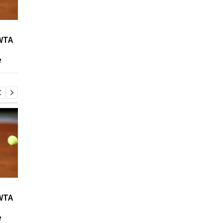
Возвращение Мудрика в
Джозеф Паркер:
WTA
Челси: Алонсо радует
отмена
восторг и поддержка
дисквалификации и
е
возвращение на рин
Возвращение Мудрика в
Джозеф Паркер:
WTA
Челси: Алонсо радует
отмена
восторг и поддержка
дисквалификации и
е
возвращение на рин