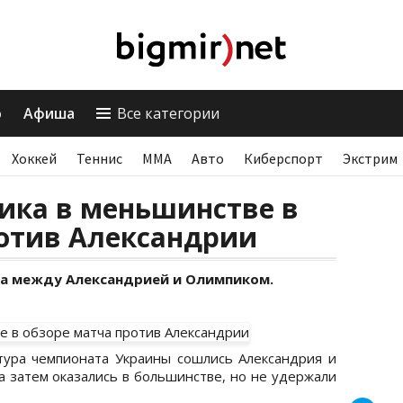
о
Афиша
Все категории
Хоккей
Теннис
ММА
Авто
Киберспорт
Экстрим
ика в меньшинстве в
ротив Александрии
а между Александрией и Олимпиком.
тура чемпионата Украины сошлись Александрия и
а затем оказались в большинстве, но не удержали