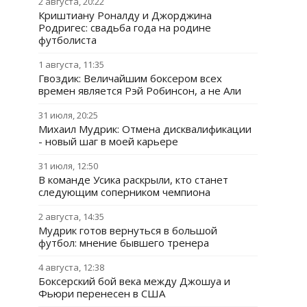
2 августа, 20:22
Криштиану Роналду и Джорджина
Родригес: свадьба года на родине
футболиста
1 августа, 11:35
Гвоздик: Величайшим боксером всех
времен является Рэй Робинсон, а не Али
31 июля, 20:25
Михаил Мудрик: Отмена дисквалификации
- новый шаг в моей карьере
31 июля, 12:50
В команде Усика раскрыли, кто станет
следующим соперником чемпиона
2 августа, 14:35
Мудрик готов вернуться в большой
футбол: мнение бывшего тренера
4 августа, 12:38
Боксерский бой века между Джошуа и
Фьюри перенесен в США