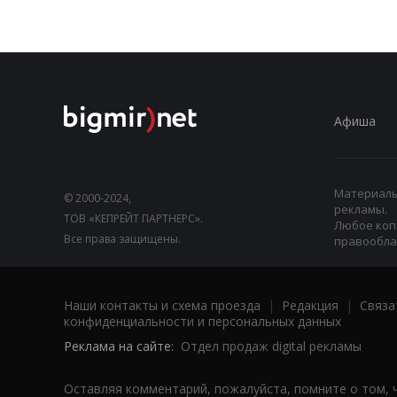
Афиша
Материалы,
© 2000-2024,
рекламы.
ТОВ «КЕПРЕЙТ ПАРТНЕРС».
Любое коп
Все права защищены.
правооблад
Наши контакты и схема проезда
|
Редакция
|
Связа
конфиденциальности и персональных данных
Реклама на сайте:
Отдел продаж digital рекламы
Оставляя комментарий, пожалуйста, помните о том, 