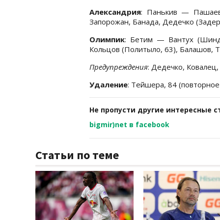
Александрия
: Панькив — Пашаев
Запорожан, Банада, Дедечко (Задера
Олимпик
: Бетим — Вантух (Шинд
Кольцов (Политыло, 63), Балашов, Т
Предупреждения
: Дедечко, Ковалец
Удаление
: Тейшера, 84 (повторно
Не пропусти другие интересные с
bigmir)net в facebook
Статьи по теме