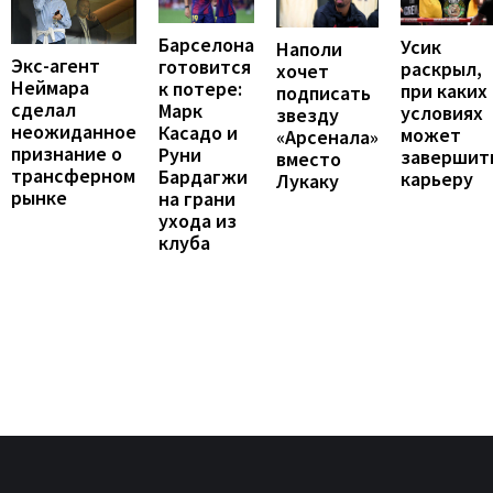
Барселона
Усик
Наполи
Экс-агент
готовится
раскрыл,
хочет
Неймара
к потере:
при каких
подписать
сделал
Марк
условиях
звезду
неожиданное
Касадо и
может
«Арсенала»
признание о
Руни
завершит
вместо
трансферном
Бардагжи
карьеру
Лукаку
рынке
на грани
ухода из
клуба