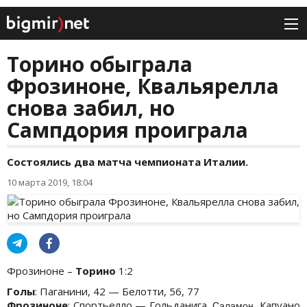
Торино обыграла
Фрозиноне, Квальярелла
снова забил, но
Сампдория проиграла
Состоялись два матча чемпионата Италии.
10 марта 2019, 18:04
Фрозиноне –
Торино
1:2
Голы
: Паганини, 42 — Белотти, 56, 77
Фрозиноне
: Спортьелло — Гольданига,
Капуано
Саламон,