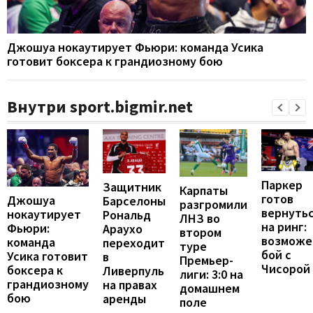
Джошуа нокаутирует Фьюри: команда Усика
готовит боксера к грандиозному бою
Внутри sport.bigmir.net
Паркер
Защитник
Карпаты
готов
Джошуа
Барселоны
разгромили
вернуть
нокаутирует
Рональд
ЛНЗ во
на ринг:
Фьюри:
Араухо
втором
возможе
команда
переходит
туре
бой с
Усика готовит
в
Премьер-
Чисорой
боксера к
Ливерпуль
лиги: 3:0 на
грандиозному
на правах
домашнем
бою
аренды
поле