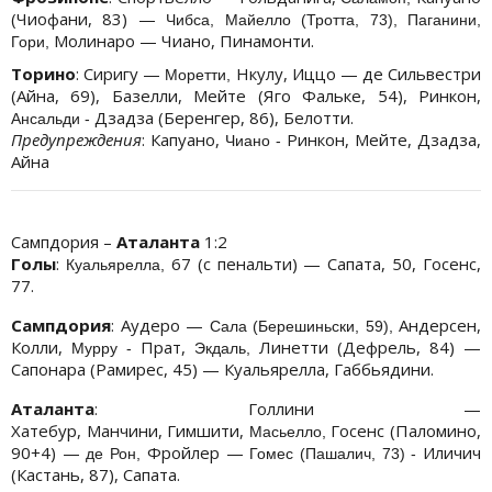
(Чиофани, 83) —
Чибса, Майелло (Тротта, 73), Паганини,
Молинаро — Чиано, Пинамонти.
Гори,
Торино
: Сиригу —
Нкулу, Иццо — де Сильвестри
Моретти,
(Айна, 69), Базелли, Мейте (Яго Фальке, 54), Ринкон,
Дзадза (Беренгер, 86), Белотти.
Ансальди -
Предупреждения
: Капуано,
Ринкон, Мейте, Дзадза,
Чиано -
Айна
Сампдория –
Аталанта
1:2
Голы
:
67 (с пенальти) — Сапата, 50, Госенс,
Куальярелла,
77.
Сампдория
: Аудеро —
Андерсен,
Сала (Берешиньски, 59),
Колли,
Прат,
Линетти (Дефрель, 84) —
Мурру -
Экдаль,
Сапонара (Рамирес, 45) — Куальярелла, Габбьядини.
Аталанта
: Голлини —
Хатебур, Манчини, Гимшити,
Госенс (Паломино,
Масьелло,
90+4) —
Фройлер —
Иличич
де Рон,
Гомес (Пашалич, 73) -
(Кастань, 87), Сапата.