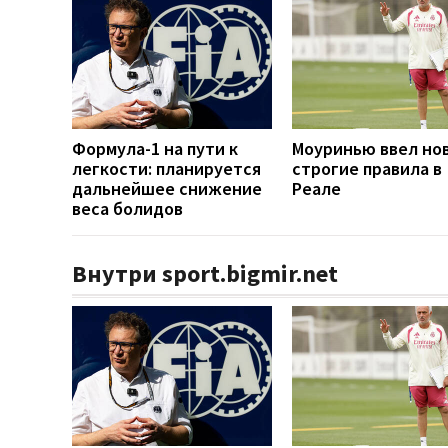
Формула-1 на пути к
Моуринью ввел но
легкости: планируется
строгие правила в
дальнейшее снижение
Реале
веса болидов
Внутри sport.bigmir.net