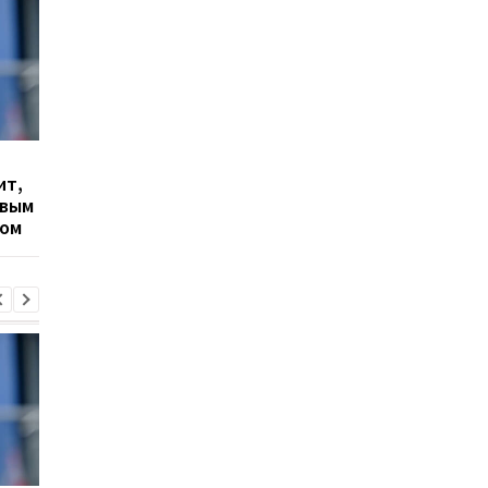
Гранада расторгает
Милан ведет
ит,
контракт с вратарем
переговоры о
овым
Люкой Зиданом
возвращении Леанд
ром
Паредеса в Серию А