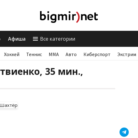
о
Афиша
Все категории
Хоккей
Теннис
ММА
Авто
Киберспорт
Экстрим
твиенко, 35 мин.,