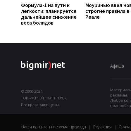
Формула-1 на пути к
Моуринью ввел но
легкости: планируется
строгие правила в
дальнейшее снижение
Реале
веса болидов
Афиша
Материалы,
© 2000-2024,
рекламы.
ТОВ «КЕПРЕЙТ ПАРТНЕРС».
Любое коп
Все права защищены.
правооблад
Наши контакты и схема проезда
|
Редакция
|
Связа