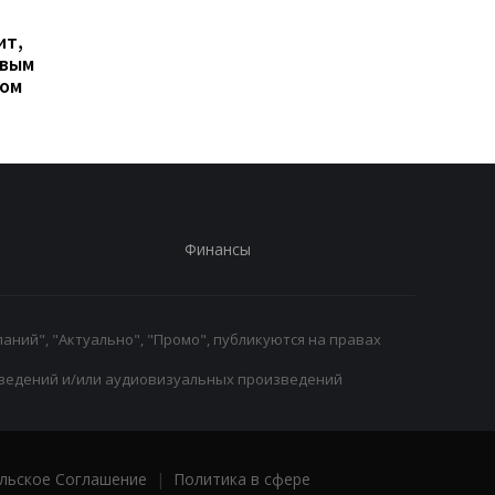
Гранада расторгает
Милан ведет
ит,
контракт с вратарем
переговоры о
овым
Люкой Зиданом
возвращении Леанд
ром
Паредеса в Серию А
Финансы
аний", "Актуально", "Промо", публикуются на правах
ведений и/или аудиовизуальных произведений
льское Соглашение
|
Политика в сфере