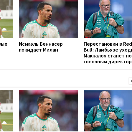
вые
Исмаэль Беннасер
Перестановки в Red
покидает Милан
Bull: Ламбьязе уход
Маккалоу станет н
гоночным директо