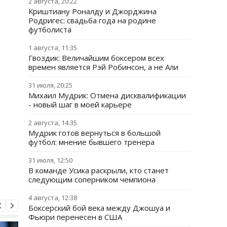
2 августа, 20:22
Криштиану Роналду и Джорджина
Родригес: свадьба года на родине
футболиста
1 августа, 11:35
Гвоздик: Величайшим боксером всех
времен является Рэй Робинсон, а не Али
31 июля, 20:25
Михаил Мудрик: Отмена дисквалификации
- новый шаг в моей карьере
2 августа, 14:35
Мудрик готов вернуться в большой
футбол: мнение бывшего тренера
31 июля, 12:50
В команде Усика раскрыли, кто станет
следующим соперником чемпиона
4 августа, 12:38
Боксерский бой века между Джошуа и
Фьюри перенесен в США