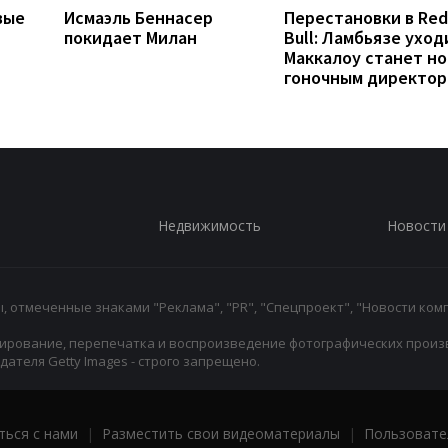
вые
Исмаэль Беннасер
Перестановки в Red
покидает Милан
Bull: Ламбьязе уход
Маккалоу станет н
гоночным директо
Недвижимость
Новости
 отмеченные знаками "Реклама", "PR", "Спецпроект", "Новости комп
ирование, перепечатка и воспроизведение фотографических произ
ателя Getty Images - строго запрещено.
ться с нами
|
Разместить свои видеоматериалы
|
Пользовате