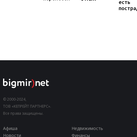
есть
постра
© 2000-2024,
ТОВ «КЕПРЕЙТ ПАРТНЕРС».
Все права защищены.
Афиша
Недвижимость
Новости
Финансы