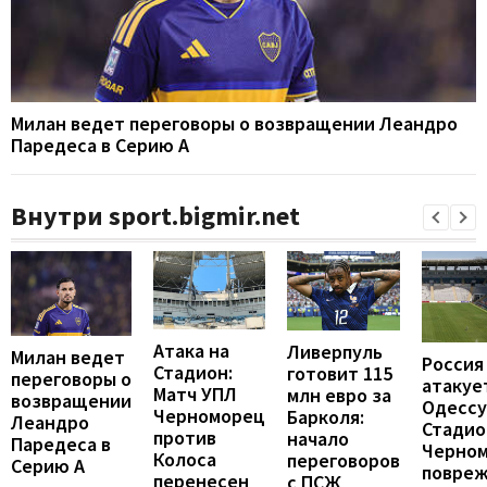
Милан ведет переговоры о возвращении Леандро
Паредеса в Серию А
Внутри sport.bigmir.net
Атака на
Ливерпуль
Милан ведет
Россия
Стадион:
готовит 115
переговоры о
атакуе
Матч УПЛ
млн евро за
возвращении
Одессу
Черноморец
Барколя:
Леандро
Стадио
против
начало
Паредеса в
Черно
Колоса
переговоров
Серию А
повреж
перенесен
с ПСЖ