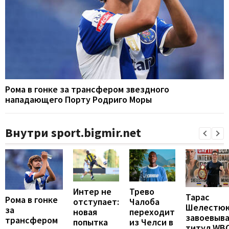
Рома в гонке за трансфером звездного
нападающего Порту Родриго Моры
Внутри sport.bigmir.net
Интер не
Трево
Тарас
Рома в гонке
отступает:
Чалоба
Шелестю
за
новая
переходит
завоевыв
трансфером
попытка
из Челси в
титул WB