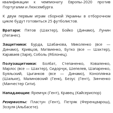
квалификации к чемпионату Европы-2020 против
Португалии и Люксембурга.
К двум первым играм сборной Украины в отборочном
цикле будут готовиться 25 футболистов.
Вратари:
Пятов (Шахтер), Бойко (Динамо), Лунин
(Леганес).
Защитники:
Бурда, Шабанова, Миколенко (все —
Динамо), Кривцов, Матвиенко, Бутко (все — Шахтер),
Караваев (Заря), Соболь (Яблонец).
Полузащитники:
Болбат, Степаненко, Коваленко,
Марлос (все — Шахтер), Сидорчук, Шепелев, Шапаренко,
Буяльский, Цыганков (все — Динамо), Коноплянка
(Шальке), Малиновский (Генк), Безус (Гент), Зинченко
(Манчестер Сити).
Нападающие:
Яремчук (Гент), Кравец (Кайсериспор)
Резервисты:
Пластун (Гент), Петряк (Ференцварош),
Зозуля (Альбасете).