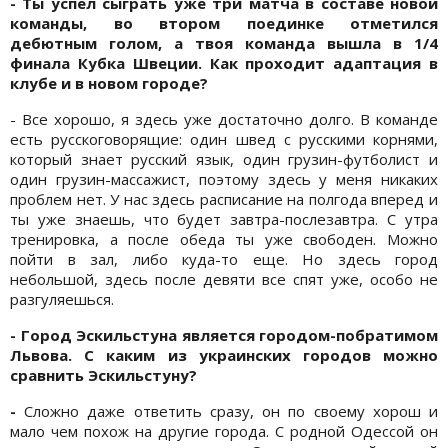
- Ты успел сыграть уже три матча в составе новой
команды, во втором поединке отметился
дебютным голом, а твоя команда вышла в 1/4
финала Кубка Швеции. Как проходит адаптация в
клубе и в новом городе?
- Все хорошо, я здесь уже достаточно долго. В команде
есть русскоговорящие: один швед с русскими корнями,
который знает русский язык, один грузин-футболист и
один грузин-массажист, поэтому здесь у меня никаких
проблем нет. У нас здесь расписание на полгода вперед и
ты уже знаешь, что будет завтра-послезавтра. С утра
тренировка, а после обеда ты уже свободен. Можно
пойти в зал, либо куда-то еще. Но здесь город
небольшой, здесь после девяти все спят уже, особо не
разгуляешься.
- Город Эскильстуна является городом-побратимом
Львова. С каким из украинских городов можно
сравнить Эскильстуну?
-
Сложно даже ответить сразу, он по своему хорош и
мало чем похож на другие города. С родной Одессой он