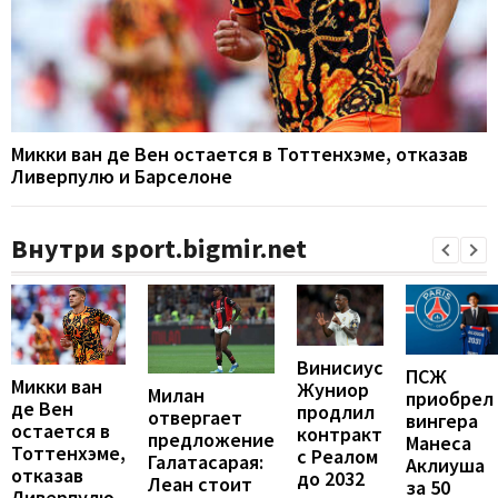
Микки ван де Вен остается в Тоттенхэме, отказав
Ливерпулю и Барселоне
Внутри sport.bigmir.net
Винисиус
ПСЖ
Микки ван
Жуниор
Милан
приобрел
де Вен
продлил
отвергает
вингера
остается в
контракт
предложение
Манеса
Тоттенхэме,
с Реалом
Галатасарая:
Аклиуша
отказав
до 2032
Леан стоит
за 50
Ливерпулю