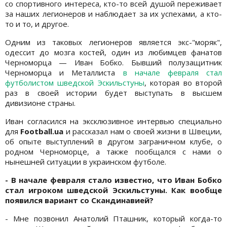
со спортивного интереса, кто-то всей душой переживает
за наших легионеров и наблюдает за их успехами, а кто-
то и то, и другое.
Одним из таковых легионеров является экс-"моряк",
одессит до мозга костей, один из любимцев фанатов
Черноморца — Иван Бобко. Бывший полузащитник
Черноморца и Металлиста
в начале февраля стал
футболистом шведской Эскильстуны
, которая во второй
раз в своей истории будет выступать в высшем
дивизионе страны.
Иван согласился на эксклюзивное интервью специально
для
Football.ua
и рассказал нам о своей жизни в Швеции,
об опыте выступлений в другом заграничном клубе, о
родном Черноморце, а также пообщался с нами о
нынешней ситуации в украинском футболе.
- В начале февраля стало известно, что Иван Бобко
стал игроком шведской Эскильстуны. Как вообще
появился вариант со Скандинавией?
- Мне позвонил Анатолий Пташник, который когда-то