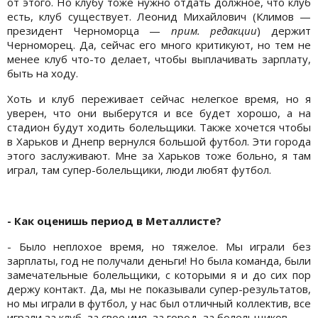
от этого. Но клубу тоже нужно отдать должное, что клуб
есть, клуб существует. Леонид Михайлович (Климов —
президент Черноморца —
прим. редакции
) держит
Черноморец. Да, сейчас его много критикуют, но тем не
менее клуб что-то делает, чтобы выплачивать зарплату,
быть на ходу.
Хоть и клуб переживает сейчас нелегкое время, но я
уверен, что они выберутся и все будет хорошо, а на
стадион будут ходить болельщики. Также хочется чтобы
в Харьков и Днепр вернулся большой футбол. Эти города
этого заслуживают. Мне за Харьков тоже больно, я там
играл, там супер-болельщики, люди любят футбол.
- Как оценишь период в Металлисте?
- Было неплохое время, но тяжелое. Мы играли без
зарплаты, год не получали деньги! Но была команда, были
замечательные болельщики, с которыми я и до сих пор
держу контакт. Да, мы не показывали супер-результатов,
но мы играли в футбол, у нас был отличный коллектив, все
играли за клуб, за свое имя, за город, за болельщиков.