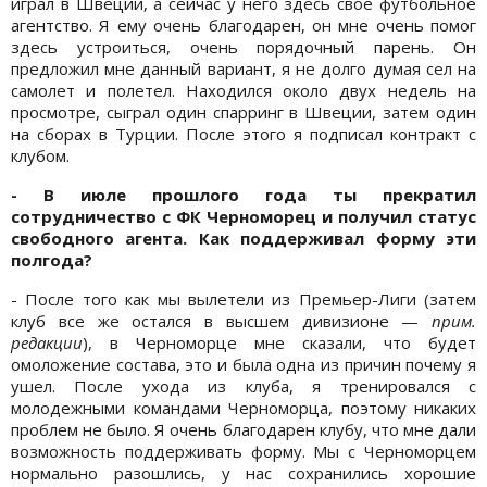
играл в Швеции, а сейчас у него здесь свое футбольное
агентство. Я ему очень благодарен, он мне очень помог
здесь устроиться, очень порядочный парень. Он
предложил мне данный вариант, я не долго думая сел на
самолет и полетел. Находился около двух недель на
просмотре, сыграл один спарринг в Швеции, затем один
на сборах в Турции. После этого я подписал контракт с
клубом.
- В июле прошлого года ты прекратил
сотрудничество с ФК Черноморец и получил статус
свободного агента. Как поддерживал форму эти
полгода?
- После того как мы вылетели из Премьер-Лиги (затем
клуб все же остался в высшем дивизионе —
прим.
редакции
), в Черноморце мне сказали, что будет
омоложение состава, это и была одна из причин почему я
ушел. После ухода из клуба, я тренировался с
молодежными командами Черноморца, поэтому никаких
проблем не было. Я очень благодарен клубу, что мне дали
возможность поддерживать форму. Мы с Черноморцем
нормально разошлись, у нас сохранились хорошие